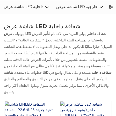
شاشة عرض LED خارجية
شاشة عرض LED داخلية
شاشة عرض LED شفافة داخلية
عرض LED شفاف داخلي
يولي المزيد من الاهتمام لتأثير العرض
ليونولت
واستخدام المساحة للبيئة الداخلية. تجعل "الشفافية العالية" و "التثبيت
السهل" خيارًا مثاليًا للديكور الداخلي ونقل المعلومات. لا تحتفظ هذه الشاشة
فقط بالشفافية من المساحة الداخلية ، ولكنها تقدم أيضًا بوضوح الصور
والمعلومات النصية للجمهور من خلال تأثيرات العرض عالية الدقة. عملية
التثبيت بسيطة وسريعة ، ويمكنها تحقيق تكامل مثالي مع البيئة الداخلية دون
شاشة LED شفافة داخلية
يستخدم على نطاق واسع في
خطوات بناء معقدة.
الديكور الداخلي ونقل المعلومات في مراكز التسوق والمطاعم والفنادق
والأماكن الأخرى ، مما يوفر للعملاء تجربة تسوق وتناول الطعام أكثر راحة
وتسوق.