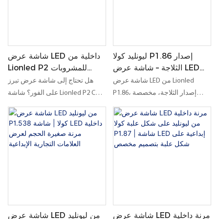
ليونليد كولا P1.86 إصدار
شاشة عرض LED داخلية من
الثلاجة – شاشة عرض LED
Lionled P2 للمشروبات
مرنة قابلة للفتح من الأعلى مع
الغازية | شاشة LED ذات
شاشة عرض LED من Lionled
هل تحتاج إلى شاشة عرض تبرز
مساحة تبريد مدمجة
شكل خاص لإعلانات عالية
P1.86، إصدار الثلاجة، مخصصة
على الفور؟ شاشة Lionled P2 Cola
التأثير
لعرض مشروبات الكولا، وهي حل
LED هي حل إبداعي داخلي مرن
داخلي فريد للعلامات التجارية التي
بتقنية LED مصمم لجذب الانتباه،
ترغب في الجمع بين الإعلان الرقمي
ودعم العلامات التجارية المخصصة،
وعرض المنتجات بشكل ملموس.
وتحويل المساحات العادية إلى نقاط
يمنح تصميمها المفتوح من الأعلى
إعلانية لا تُنسى.
شاشتك مزيدًا من الوظائف
والتفاعل والقيمة.
شاشة عرض LED مرنة داخلية
شاشة عرض LED من ليونليد