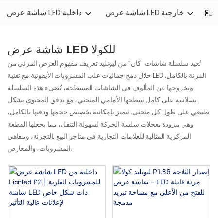
شاشة عرض LED خارجية
شاشة عرض LED داخلية
شاشة عرض LED للكولا
تُعيد سلسلة شاشات "كان" من ليونليد تعريف مفهوم العرض المرئي من
خلال دمج جماليات علب المشروبات الأيقونية مع تقنية LED المرنة بالكامل.
وبخروجها عن المألوف في الشاشات المسطحة، تُضيء هذه السلسلة
بسلاسة على كامل سطحها الأمامي المنحني، مع تدفق المحتوى بشكل
طبيعي على طول كل منحنى. تتميز بإمكانية تخصيص حجمها ودقتها بالكامل،
وهي مزودة بعجلات سلسة الحركة لسهولة التنقل، مما يجعلها القطعة
المركزية المثالية للعلامات التجارية في متاجر البيع بالتجزئة، ومقاهي
المشروبات، والمعارض.