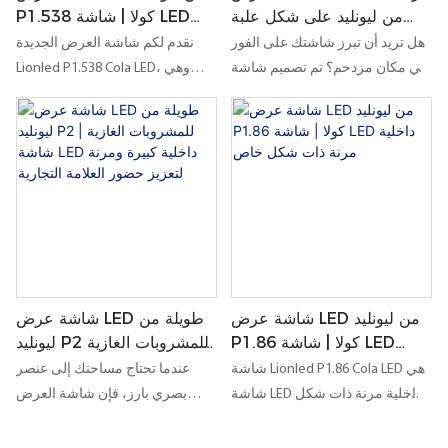
من ليونليد على شكل علبة
P1.538 كولا | شاشة LED
كولا P1.87 | شاشة LED
داخلية مرنة صغيرة الحجم
هل تريد أن تبرز شاشتك على الفور
نقدم لكم شاشة العرض الجديدة
إبداعية على شكل علبة
لعرض العلامات التجارية
في مكان مزدحم؟ تم تصميم شاشة
Lionled P1.538 Cola LED، وهي
بتصميم مخصص
الإبداعية
Lionled P1.87 Cola LED لجذب
شاشة عرض داخلية صغيرة الحجم
الانتباه، وتعزيز ظهور العلامة
وعالية الأداء، مصممة خصيصًا
التجارية، وتحويل البيئات الداخلية
لعروض العلامات التجارية الإبداعية.
العادية إلى مساحات تسويقية عالية
يتناسب تصميمها الصغير على شكل
التأثير.
علبة مشروبات بشكل مثالي مع
متاجر البيع بالتجزئة والمعارض
والمناطق الترويجية.
شاشة عرض LED من ليونليد
شاشة عرض LED طويلة من
P1.86 كولا | شاشة LED
ليونليد P2 للمشروبات الغازية
داخلية مرنة ذات شكل خاص
| شاشة LED داخلية كبيرة
شاشة Lionled P1.86 Cola LED هي
عندما تحتاج مساحتك إلى عنصر
ومرنة لتعزيز حضور العلامة
شاشة LED داخلية مرنة ذات شكل
بصري بارز، فإن شاشة العرض
التجارية
خاص، مصممة خصيصًا للعلامات
الطويلة P2 بتقنية LED والمخصصة
التجارية الإبداعية، وعرض المنتجات
لمشروبات الكولا هي الخيار الأمثل.