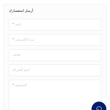
في متاجر البيع بالتجزئة، والمعارض.
تصميمها العمودي المميز يخلق
أرسل استفسارك
بفضل دقة البكسل العالية وهيكلها
حضورًا قويًا، مما يجعلها مثالية
الأسطواني الفريد، توفر هذه
للعلامات التجارية التي ترغب في
الشاشة جودة بصرية عالية وتأثيرًا
الظهور بسرعة والبقاء في الذاكرة
اسم
تصميميًا قويًا.
لفترة أطول.
بريد إلكتروني
هاتف
اسم الشركة
المحتوى