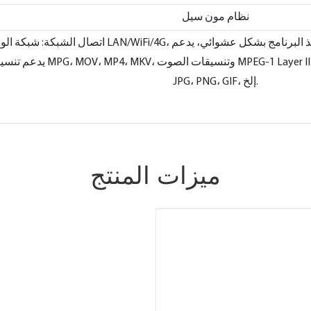
نظام مون سيل
نامج: يدعم تقسيم منفذ البرنامج بشكل عشوائي، يدعم
يدعم تنسيقات الفيديو MPG، MOV، MP4، MKV، وتنسيقات 
JPG، PNG، GIF، إلخ.
ميزات المنتج