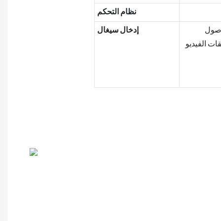
نظام التحكم
إدخال سيغال
الصوت MPEG-1 Layer III، AAC، وغيرها من تنسيقات الصور مثل