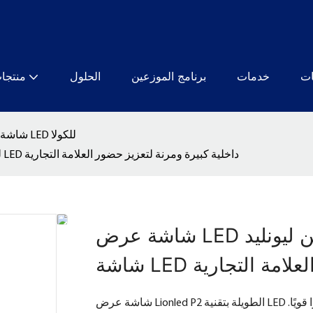
ات
خدمات
برنامج الموزعين
الحلول
منتجا
شاشة عرض LED للكولا
شاشة عرض LED طويلة من ليونليد P2 للمشروبات الغازية | شاشة LED داخلية كبيرة ومرنة لتعزيز حضور العلامة التجارية
شاشة عرض LED طويلة من ليونليد P2 للمشروبات الغازية |
 العلامة التجارية
شاشة عرض Lionled P2 الطويلة بتقنية LED للمشروبات الغازية مصممة خصيصًا للمشاريع التي تتطلب تأثيرًا قويًا.