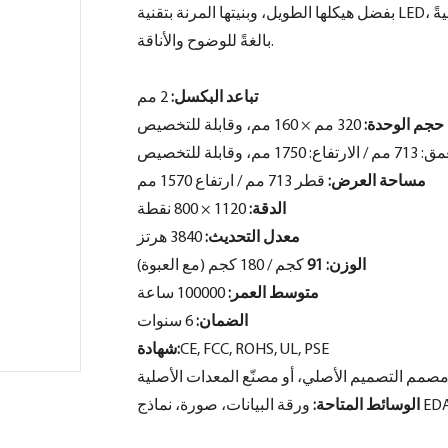
بفضل هيكلها الطويل، وبنيتها المرنة بتقنية LED، وقاعدتها المتحركة، تُعدّ مثاليةً للمساحات التجارية التي تُولي أهميةً
بالغةً للوضوح والأناقة.
تباعد البكسل:
2 مم
حجم الوحدة:
320 مم × 160 مم، وقابلة للتخصيص
م / الارتفاع: 1750 مم،
وقابلة
للتخصيص
مساحة العرض:
قطر 713 مم / ارتفاع 1570 مم
الدقة:
1120 × 800 نقطة
معدل التحديث:
3840 هرتز
الوزن: 91
كجم / 180 كجم (مع العبوة)
متوسط ​​العمر:
100000 ساعة
الضمان:
6 سنوات
CE, FCC, ROHS, UL, PSE
شهادة:
 مصمم التصميم الأصلي، أو مصنّع المعدات الأصلية
الوسائط المتاحة: