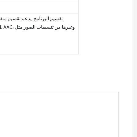
اتصال الشبكة: شبكة الوصول LAN/WiFi/4G، تقسيم البر