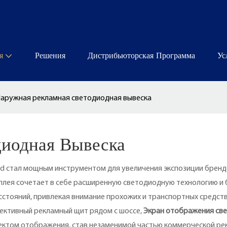
я
Решения
Дистрибьюторская Программа
Ус
аружная рекламная светодиодная вывеска
диодная Вывеска
ed стал мощным инструментом для увеличения экспозиции брен
сплея сочетает в себе расширенную светодиодную технологию и 
сстояний, привлекая внимание прохожих и транспортных средств
ективный рекламный щит рядом с шоссе,
Экран отображения св
ектом отображения, став незаменимой частью коммерческой ре