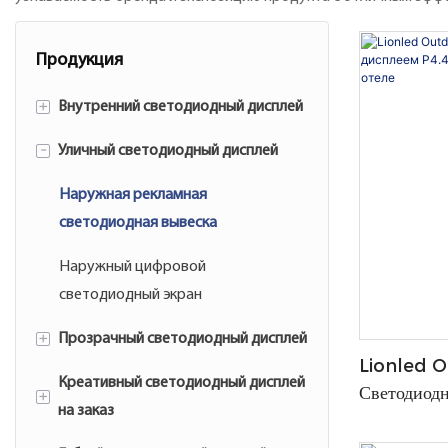
Продукция
+
Внутренний светодиодный дисплей
-
Уличный светодиодный дисплей
Внутренние стационарные
светодиодные дисплеи
Наружная рекламная
светодиодная вывеска
Наружный цифровой
светодиодный экран
+
Прозрачный светодиодный дисплей
Lionled O
Креативный светодиодный дисплей
Уличный прозрачный
Светодиодн
+
на заказ
светодиодный дисплей
Установка 