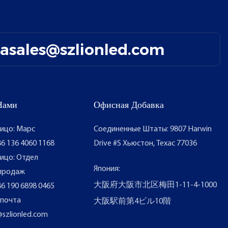
easales@szlionled.com
Нами
Офисная Добавка
ицо: Марс
Соединенные Штаты: 9807 Harwin
6 136 4060 1168
Drive #S Хьюстон, Техас 77036
ицо: Отдел
Япония:
продаж
大阪府大阪市北区梅田1-11-4-1000
6 190 6898 0465
 почта
大阪駅前第4ビル10階
@szlionled.com