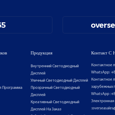
65
overs
ыков
Продукция
Контакт С 
Контактное л
Внутренний Светодиодный
WhatsApp: +8
Дисплей
Контактное л
Уличный Светодиодный Дисплей
зарубежных 
я Программа
Прозрачный Светодиодный
WhatsApp
:
+8
Дисплей
Электронная
Креативный Светодиодный
:
overseasales
Дисплей На Заказ