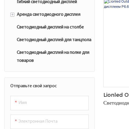
Гибкий светодиодный дисплей
Прозрачный светодиодный
Светодиодный дисплей Cola
дисплей для помещений
+
Аренда светодиодного дисплея
Шарообразный/сферический
Гибкий прозрачный
светодиодный дисплей
Светодиодный дисплей на столбе
Экран светодиодного дисплея на
светодиодный дисплей
Треугольный светодиодный
открытом воздухе
Светодиодный дисплей для танцпола
дисплей
Экран дисплея с прокатной
Светодиодный дисплей на полке для
Кубический светодиодный
арендой в помещении
товаров
дисплей
Постерный светодиодный
дисплей
Отправьте свой запрос
Lionled O
Светодиодный дисплей на стойке
Светодиод
Имя
регистрации
Коммерчес
Электронная Почта