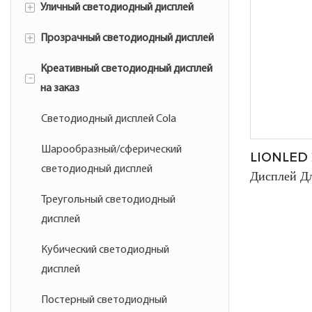
+
Уличный светодиодный дисплей
Внутренние стационарные
светодиодные дисплеи
+
Прозрачный светодиодный дисплей
Наружная рекламная
светодиодная вывеска
Креативный светодиодный дисплей
Уличный прозрачный
-
на заказ
Наружный цифровой
светодиодный дисплей
светодиодный экран
Прозрачный светодиодный
Светодиодный дисплей Cola
дисплей для помещений
Шарообразный/сферический
LIONLED В
Гибкий прозрачный
светодиодный дисплей
Дисплей Дл
светодиодный дисплей
P2.5, Высо
Треугольный светодиодный
Идеально 
дисплей
Мероприят
Кубический светодиодный
дисплей
Постерный светодиодный