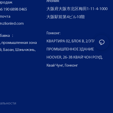
Япония:
продаж
大阪府大阪市北区梅田1-11-4-1000
6 190 6898 0465
 почта
大阪駅前第4ビル10階
@szlionled.com
Гонконг:
обавка ：
КВАРТИРА 02, БЛОК B, 2/ЭТАЖ,
 2, промышленная зона
ПРОМЫШЛЕННОЕ ЗДАНИЕ
й, Баоан, Шэньчжэнь,
HOOVER, 26-38 КВАЙ ЧОН РОУД,
Квай Чунг, Гонконг
иальности