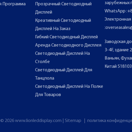
зарубежных 
я Программа
Прозрачный Светодиодный
WhatsApp
:
+8
Дисплей
Электронная
Креативный Светодиодный
:
overseasales
Дисплей На Заказ
Гибкий Светодиодный Дисплей
Заводская д
Аренда Светодиодного Дисплея
3-4F, здание
Светодиодный Дисплей На
Ваньян, Фуха
Столбе
Китай 518103
Светодиодный Дисплей Для
Танцпола
Светодиодный Дисплей На Полке
Для Товаров
 © 2026
www.lionleddisplay.com
|
Sitemap
|
политика конфиденц