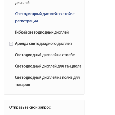
дисплей
Светодиодный дисплей на стойке
регистрации
Гибкий светодиодный дисплей
+
Аренда светодиодного дисплея
Светодиодный дисплей на столбе
Экран светодиодного дисплея на
открытом воздухе
Светодиодный дисплей для танцпола
Экран дисплея с прокатной
Светодиодный дисплей на полке для
арендой в помещении
товаров
Отправьте свой запрос