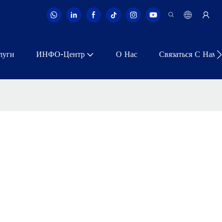
луги
ИНФО-Центр
О Нас
Связаться С Нами