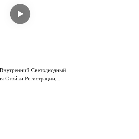
нутренний Светодиодный
я Стойки Регистрации,
кая Частота Обновления,
Подходит Для Праздничных
ий.