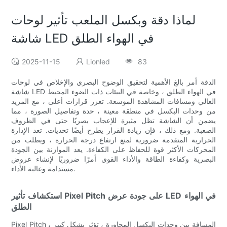
لماذا دقة وبكسل الملعب تأثير لوحات
شاشة LED في الهواء الطلق
2025-11-15
Lionled
83
الدقة أمر بالغ الأهمية لتحقيق الوضوح البصري والإخلاص في لوحات
شاشة LED في الهواء الطلق ، وخاصة في البيئات ذات الضوء المحيط
العالي ومسافات المشاهدة الموسعة. تعزز قرارات أعلى ، مع المزيد
من وحدات البكسل في منطقة معينة ، حدة وتفاصيل الصورة ، مما
يضمن أن الشاشة تظل مثيرة للإعجاب بصريًا حتى في الظروف
الصعبة. ومع ذلك ، فإن زيادة القرار يطرح أيضًا تحديات. تعد الإدارة
الحرارية المتقدمة ضرورية لمنع ارتفاع درجة الحرارة ، ويطلب من
المحركات الأكثر قوة للحفاظ على الكفاءة. يعد الموازنة بين الجودة
البصرية وكفاءة الطاقة والأداء القوي أمرًا ضروريًا لإنشاء عروض
مستدامة وعالية الأداء.
استكشاف تأثير Pixel Pitch على جودة عرض LED في الهواء
الطلق
Pixel Pitch ، المسافة بين وحدات البكسل المجاورة ، تؤثر بشكل كبير