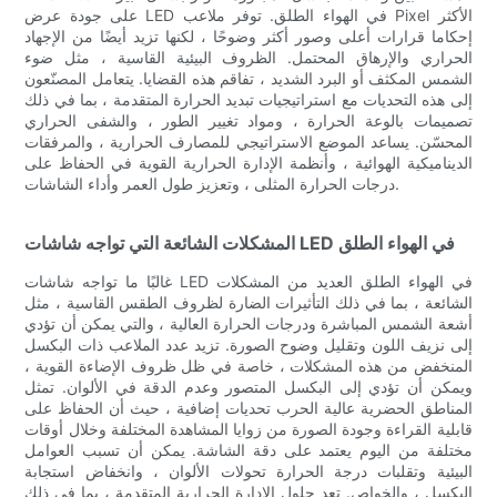
على جودة عرض LED في الهواء الطلق. توفر ملاعب Pixel الأكثر
إحكاما قرارات أعلى وصور أكثر وضوحًا ، لكنها تزيد أيضًا من الإجهاد
الحراري والإرهاق المحتمل. الظروف البيئية القاسية ، مثل ضوء
الشمس المكثف أو البرد الشديد ، تفاقم هذه القضايا. يتعامل المصنّعون
إلى هذه التحديات مع استراتيجيات تبديد الحرارة المتقدمة ، بما في ذلك
تصميمات بالوعة الحرارة ، ومواد تغيير الطور ، والشفى الحراري
المحسّن. يساعد الموضع الاستراتيجي للمصارف الحرارية ، والمرفقات
الديناميكية الهوائية ، وأنظمة الإدارة الحرارية القوية في الحفاظ على
درجات الحرارة المثلى ، وتعزيز طول العمر وأداء الشاشات.
المشكلات الشائعة التي تواجه شاشات LED في الهواء الطلق
غالبًا ما تواجه شاشات LED في الهواء الطلق العديد من المشكلات
الشائعة ، بما في ذلك التأثيرات الضارة لظروف الطقس القاسية ، مثل
أشعة الشمس المباشرة ودرجات الحرارة العالية ، والتي يمكن أن تؤدي
إلى نزيف اللون وتقليل وضوح الصورة. تزيد عدد الملاعب ذات البكسل
المنخفض من هذه المشكلات ، خاصة في ظل ظروف الإضاءة القوية ،
ويمكن أن تؤدي إلى البكسل المتصور وعدم الدقة في الألوان. تمثل
المناطق الحضرية عالية الحرب تحديات إضافية ، حيث أن الحفاظ على
قابلية القراءة وجودة الصورة من زوايا المشاهدة المختلفة وخلال أوقات
مختلفة من اليوم يعتمد على دقة الشاشة. يمكن أن تسبب العوامل
البيئية وتقلبات درجة الحرارة تحولات الألوان ، وانخفاض استجابة
البكسل ، والخواص. تعد حلول الإدارة الحرارية المتقدمة ، بما في ذلك