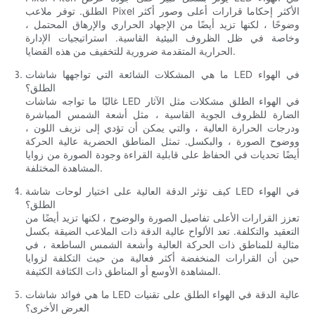
الطلق. توفر ملاعب Pixel الأكثر إحكاما قرارات أعلى وصور أكثر
وضوحًا ، لكنها تزيد أيضًا من الإجهاد الحراري والإرهاق المحتمل ،
وخاصة في ظل الظروف البيئية القاسية. استراتيجيات الإدارة
الحرارية المتقدمة ضرورية للتخفيف من هذه القضايا.
ما هي المشكلات الشائعة التي تواجهها شاشات LED في الهواء
الطلق؟
غالبًا ما تواجه شاشات LED في الهواء الطلق مشكلات مثل الآثار
الضارة للظروف الجوية القاسية ، مثل أشعة الشمس المباشرة
ودرجات الحرارة العالية ، والتي يمكن أن تؤدي إلى نزيف اللون ،
ووضوح الصورة ، والبكسل. تمثل المناطق الحضرية عالية الحركة
أيضًا تحديات في الحفاظ على قابلية القراءة وجودة الصورة من زوايا
المشاهدة المختلفة.
كيف تؤثر الدقة العالية على اختيار لوحات شاشة LED في الهواء
الطلق؟
تعزز القرارات الأعلى تفاصيل الصورة والوضوح ، لكنها تزيد أيضًا من
التعقيد والتكلفة. تعد الألواح عالية الدقة ذات الملاعب الضيقة بكسل
مثالية للمناطق ذات الحركة العالية وأشعة الشمس الساطعة ، في
حين أن القرارات المنخفضة أكثر فعالية من حيث التكلفة لزوايا
المشاهدة الأوسع أو المناطق ذات الكثافة الكثيفة.
ما هي فوائد شاشات LED عالية الدقة في الهواء الطلق على تقنيات
العرض الأخرى؟