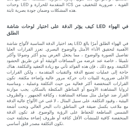
وحدات LED المتقدمة للحرارة و ICS القوية ، ضرورية للتخفيف من
هذه المشكلات وضمان جودة بصرية ثابتة.
كيف يؤثر الدقة على اختيار لوحات شاشة LED في الهواء
الطلق
يعد اختيار الدقة المناسبة لألواح شاشة LED في الهواء الطلق أمرًا بالغ
الأهمية لتحقيق الأداء الأمثل والوضوح البصري. تعزز القرارات العليا
تفاصيل الصورة والوضوح ، مما يجعل العرض يبدو أكثر وضوحًا وأكثر
تلميعًا ، خاصة عند عرضه من المسافات الوثيقة أو عن طريق الحشود
الكثيفة. ومع ذلك ، فإن هذه الفوائد تأتي مع زيادة التعقيد والتكلفة. هناك
حاجة إلى عمليات تصنيع الدقة والتقنيات المتقدمة ، ولكن القرارات
الأعلى ضرورية للبيئات ذات حركة مرور عالية وإضاءة مكثفة. تكون
القرارات المنخفضة أكثر فعالية من حيث التكلفة وعملية ، ومناسبة
لزوايا المشاهدة الأوسع أو المناطق المكتظة بالسكان. يجب موازنة
القرار ضد عوامل مثل مسافة المشاهدة ، وكثافة الجمهور ، والظروف
البيئية ، وقيود التكلفة. على سبيل المثال ، لا غنى عن الألواح عالية الدقة
مع ملاعب بكسل ضيقة في المناطق ذات البحر العالي وتحت أشعة
الشمس الساطعة للحفاظ على الرؤية والوضوح. قد تكون الدقة
المنخفضة كافية للمنشآت الأقل كثافة أو ظروف إضاءة مختلفة حيث
تكون التكلفة مصدر قلق أساسي.