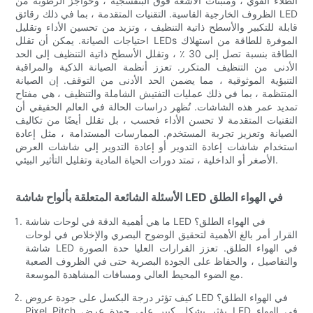
الطلاء القوي ، ومثبتات الأشعة فوق البنفسجية ، وحواجز الرطوبة من
الظروف الخارجية القاسية. التقنيات المتقدمة ، بما في ذلك رقائق LED
قابلة للتكبير والأسطح ذاتية التنظيف ، وتزيد من تحسين الأداء وتقليل
احتياجات الصيانة. يمكن أن تقلل LEDs الموفرة للطاقة من استهلاك
الطاقة بنسبة تصل إلى 30 ٪ ، وتقلل الأسطح ذاتية التنظيف إلى الحد
الأدنى من التنظيف المتكرر. تعزز أنظمة الصيانة الذكية والمراقبة
التنبؤية الموثوقية ، مما يضمن الحد الأدنى من التوقف. إن الصيانة
المنتظمة ، بما في ذلك عمليات التفتيش الشاملة والتنظيف ، هي مفتاح
تمديد عمر هذه الشاشات. تُظهر دراسات الحالة في العالم الحقيقي أن
التقنيات المتقدمة لا تحسن الأداء فحسب ، بل تقلل أيضًا من تكاليف
الصيانة وتعزيز تجربة المستخدم. الممارسات المستدامة ، مثل إعادة
استخدام شاشات إعادة التدوير أو إعادة التدوير إلى شاشات العرض
الأصغر أو الداخلية ، تمتد دورات الحياة المادية وتقليل التأثير البيئي.
الأسئلة الشائعة المتعلقة بألواح شاشة LED في الهواء الطلق
ما هي أهمية الدقة في لوحات شاشة LED في الهواء الطلق؟
القرار أمر بالغ الأهمية لتحقيق الوضوح البصري والإخلاص في لوحات
شاشة LED في الهواء الطلق. تعزز القرارات العليا حدة الصورة
والتفاصيل ، والحفاظ على الجودة البصرية حتى في الظروف الصعبة
مع الضوء المحيط العالي ومسافات المشاهدة الموسعة.
كيف تؤثر درجة البكسل على جودة عروض LED في الهواء الطلق؟
Pixel Pitch يؤثر بشكل كبير على جودة عرض LED في الهواء