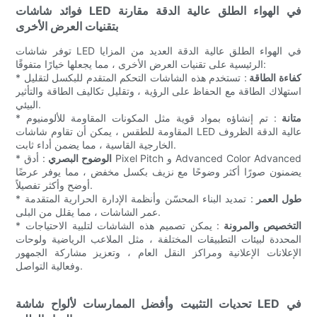
فوائد شاشات LED في الهواء الطلق عالية الدقة مقارنة
بتقنيات العرض الأخرى
توفر شاشات LED في الهواء الطلق عالية الدقة العديد من المزايا
الرئيسية على تقنيات العرض الأخرى ، مما يجعلها خيارًا متفوقًا:
كفاءة الطاقة
: تستخدم هذه الشاشات التحكم المتقدم للبكسل لتقليل
*
استهلاك الطاقة مع الحفاظ على الرؤية ، وتقليل تكاليف الطاقة والتأثير
البيئي.
متانة
: تم إنشاؤه بمواد قوية مثل المكونات المقاومة للألومنيوم
*
المقاومة للطقس ، يمكن أن تقاوم شاشات LED عالية الدقة الظروف
الخارجية القاسية ، مما يضمن أداء ثابت.
الوضوح البصري
: أدق Pixel Pitch و Advanced Color Advanced
*
يضمنون صورًا أكثر وضوحًا مع نزيف بكسل مخفض ، مما يوفر عرضًا
أوضح وأكثر تفصيلاً.
طول العمر
: تمديد البناء المحسّن وأنظمة الإدارة الحرارية المتقدمة
*
عمر الشاشات ، مما يقلل من البلى.
التخصيص والمرونة
: يمكن تصميم هذه الشاشات لتلبية الاحتياجات
*
المحددة لبيئات التطبيقات المختلفة ، مثل الملاعب الرياضية ولوحات
الإعلانات الإعلانية ومراكز النقل العام ، وتعزيز مشاركة الجمهور
وفعالية التواصل.
تحديات التثبيت وأفضل الممارسات لألواح شاشة LED في