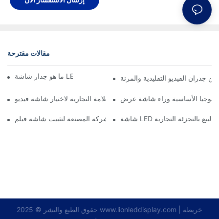
مقالات مقترحة
ما هو جدار شاشة LED المرن الأكثر جمالية؟
ين جدران الفيديو التقليدية والمرنة
دليل العلامة التجارية لاختيار شاشة فيديو LED المرنة المناسبة
أهم نصائح الشركة المصنعة لتثبيت شاشة فيلم LED الشفافة
قات البيع بالتجزئة التجارية
خريطة
|
www.lionleddisplay.com
حقوق الطبع والنشر © 2025