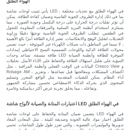
الهواء الطلق
يأتي تثبيت لوحات شاشة LED في الهواء الطلق مع تحديات مختلفة ،
بما في ذلك إدارة الظروف الجوية القاسية وضمان كفاءة الطاقة. يمكن
أن تؤثر تقلبات درجة الحرارة على درجة البكسل وجودة الصورة ، مما
يستلزم استخدام أنظمة التبريد السلبية والمرفقات المقاومة للتجول
في الطقس. تتطلب الظروف الجوية القاسية توجيهًا دقيقًا وزاوية
التعديلات لتقليل الوهج والانعكاسات. تعتبر إدارة الطاقة أمرًا بالغ الأهمية
، لا سيما في المناطق ذات شبكات الكهرباء غير الموثوقة ، حيث تضمن
محولات الطاقة الذكية واللوحات الشمسية النسخ الاحتياطي إمدادات
طاقة متسقة. تساعد وحدات LED الموفرة للطاقة وأنظمة الصيانة
التنبؤية على تقليل استهلاك الطاقة والحفاظ على الأداء الأمثل. تحليلات
البيانات في الوقت الفعلي وأنظمة المراقبة ، مثل Cresco View و
Roisage AM ، اكتشاف المشكلات ومعالجتها قبل تصاعدها ، وتعزيز
أداء النظام. يمكن للتقنيات المتقدمة مثل الواقع المعزز وتسليم
المحتوى الذي يحركه الذكاء الاصطناعي تحسين مشاركة الجمهور
وتفاعله ، مما يخلق تجربة عرض أكثر ديناميكية وغامرة.
اعتبارات المتانة والصيانة لألواح شاشة LED في الهواء الطلق
يتضمن ضمان المتانة والحفاظ على لوحات شاشة LED في الهواء
الطلق اختيار مواد عالية الجودة وصديقة للبيئة ، مثل المعادن المعاد
تدويرها والبوليمرات العضوية ، والتي تعزز طول طول الشاشات. تحمي