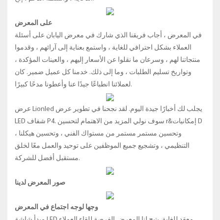
على المعرض
في المعرض ، أجاب فريقنا الذي شارك في معرض اليابان على أسئلة
العملاء بشكل احترافي للغاية ، واستمع بعناية إلى آرائهم ، وقدموا
منتجاتنا لهم ، وسرعان ما نقلوا عن الأسعار إليهم ، والعينات المؤكدة ،
وتواريخ تسليم الطلبات ، وما إلى ذلك. خدمنا كل عميل ضمير. كان
لعملائنا انطباعًا جيدًا عنا وأعطونا مدحًا كبيرًا.
عرض Lionled يجلب لك أخبارًا جيدة اليوم. لقد نجحنا في تطوير عرض
LED شفاف P4. سوف نولي المزيد من الاهتمام لتحسين r&إمكانيات D
، وتحسين مستمر مستمر من مستواك الفني ، وتحسين هيكلنا
التنظيمي ، وتشجيع جميع الموظفين على توحيد والعمل معًا لخلق
مستقبل أفضل للشركة.
صور المعرض لدينا
وجها لوجه اجتماع في المعرض
مبدأ شاشة LED معقد للغاية. يتيح لنا المعرض الفرصة للقاء العملاء