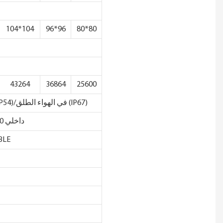
104*104
96*96
80*80
43264
36864
25600
داخلي (IP54)/في الهواء الطلق (IP67)
داخلي 1300/في الهواء الطلق3000
BLE