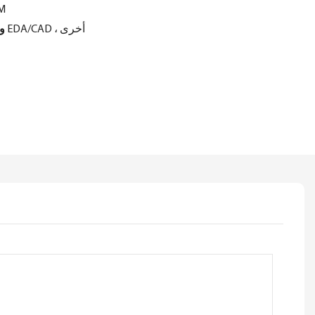
الشر
ورقة البيانات ، صور ، نماذج EDA/CAD ، أخرى
وس