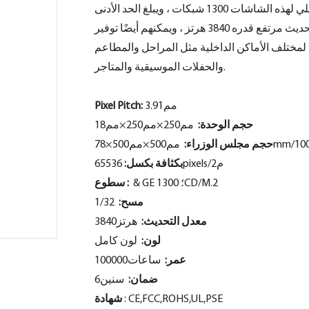
يمنح الناس تجربة جديدة. يبلغ الحد الأدنى من معيار السطوع الداخلي لهذه الشاشات 1300 شبكات ، ويبلغ الحد الأدنى
من السطوع في الهواء الطلق 3000 مجموعة. لديهم جميعًا معدل تحديث مرتفع قدره 3840 هرتز ، ويمكنهم أيضًا توفير
 هرتز ، وهو مناسب جدًا لمختلف الأماكن الداخلية مثل المراحل والمطاعم
والحفلات الموسيقية والمتاجر.
مم3.91
Pixel Pitch:
حجم الوحدة:
مم250×مم250×مم18
حجم مجلس الوزراء:
65536pixels/م2
بكثافة بكسل:
& GE ؛ 1300CD/M.2
سطوع :
مسح:
1/32
معدل التحديث:
هرتز3840
لون كامل
لون:
عمر:
ساعات100000
ضمان:
سنين6
: CE,FCC,ROHS,UL,PSE
شهادة