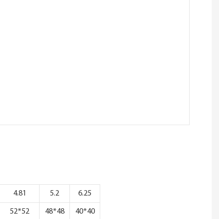
4.81
5.2
6.25
52*52
48*48
40*40