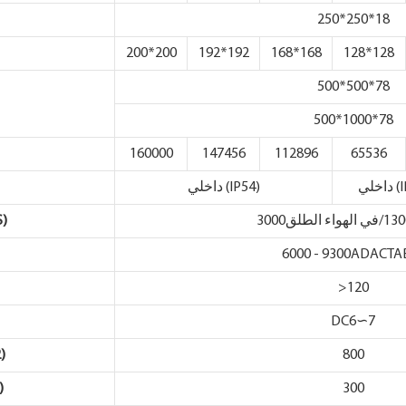
250*250*18
200*200
192*192
168*168
128*128
500*500*78
500*1000*78
160000
147456
112896
65536
داخلي (IP54)
سطوع ت
6000 - 9300ADACTA
>120
DC6∽7
800
استه
300
متو