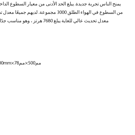
معدل تحديث عالي للغاية يبلغ 7680
مم500×مم500×78mm/1000mm×مم500×مم78