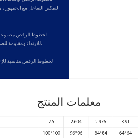
لتمكين التفاعل مع الجمهور ، م
للارتداء ومقاومة للضغط ، ويمكنها تحمل الوزن الثقيل والدوار المتكرر.
معلمات المنتج
2.5
2.604
2.976
3.91
100*100
96*96
84*84
64*64