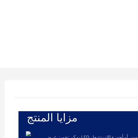
مزايا المنتج
يمكن تجهيز عرض LED لخطوط الرقص بوظائف اللمس أو أجهزة الاستشعار