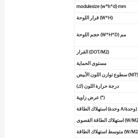
modulesize (w*h*d) mm
قرار اللوحة (W*H)
حجم اللوحة (W*H*D) مم
القرار (DOT/M2)
مستوى الحماية
وازن اللون الأبيض (NITS)
درجة حرارة اللون (ك)
عرض زاوية (°)
استهلاك الطاقة (وحدة A/وحدة)
لاك الطاقة القصوى (W/M2)
سط ​​استهلاك الطاقة (W/M2)