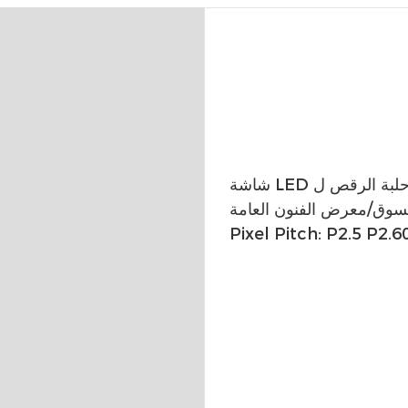
 بلاط حلبة الرقص ل
سوق/معرض الفنون العامة
Pixel Pitch: P2.5 P2.