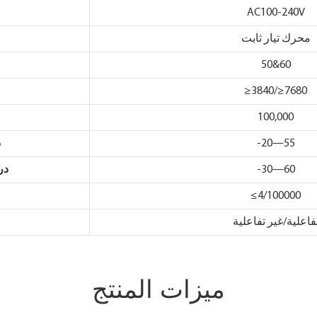
AC100-240V
محرك تيار ثابت
50&60
≥3840/≥7680
100,000
-20—55
د
-30—60
در
≤4/100000
فاعلية/غير تفاعلية
ميزات المنتج