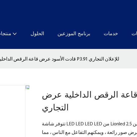
ات
خدمات
برنامج الموزعين
الحلول
منتجا
قادت الأسود عرض قاعة الرقص الداخلية عرض P3.91 للإعلان التجاري
رقص الداخلية عرض P3.91 للإعلان
التجاري
تتوفر شاشة LED LED LED LED من Lionled للاستخدام في الهواء الطلق والداخلي ، مع ملاعب بكسل تتراوح من 2.5
ي عرض صور رائعة ، ويمكنهم التفاعل مع الناس ، مما