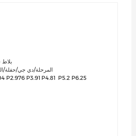
شاشة LED
المرحلة/دي جي/حفلة/ال
604 P2.976 P3.91P4.81 P5.2 P6.25