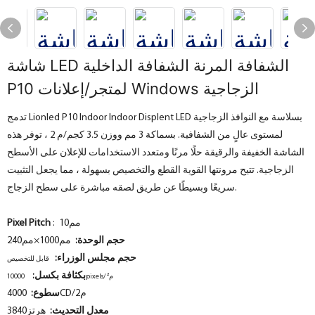
شاشة LED الشفافة المرنة الشفافة الداخلية
P10 لمتجر/إعلانات Windows الزجاجية
تدمج Lionled P10 Indoor Indoor Displent LED بسلاسة مع النوافذ الزجاجية
لمستوى عالٍ من الشفافية. بسماكة 3 مم ووزن 3.5 كجم/م 2 ، توفر هذه
الشاشة الخفيفة والرقيقة حلًا مرنًا ومتعدد الاستخدامات للإعلان على الأسطح
الزجاجية. تتيح مرونتها القوية القطع والتخصيص بسهولة ، مما يجعل التثبيت
سريعًا وبسيطًا عن طريق لصقه مباشرة على سطح الزجاج.
: مم10
Pixel Pitch
حجم الوحدة:
مم1000×مم240
حجم مجلس الوزراء:
قابل للتخصيص
بكثافة بكسل:
م²
10000pixels/
4000CD/م2
سطوع:
معدل التحديث:
هرتز3840