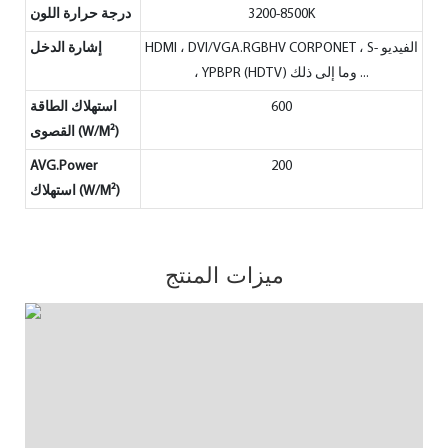
3200-8500K
درجة حرارة اللون
HDMI ، DVI/VGA.RGBHV CORPONET ، S- الفيديو
إشارة الدخل
، YPBPR (HDTV) وما إلى ذلك ...
600
استهلاك الطاقة
القصوى (W/M²)
AVG.Power
200
استهلاك (W/M²)
ميزات المنتج