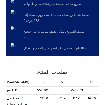
مربع طاقة الخدمة بسرعة. تثبيت رجل واحد.
خفيفة للغاية ورقيقة ، بسمك 3 مم ، ووزن يصل إلى
3.5 كجم/م 2.
التثبيت السريع ، يمكن لصقه مباشرة على سطح
الزجاج.
دعم القطع التعسفي ، لا يقتصر على الحجم والشكل.
معلمات المنتج
Pixel Pitch (MM)
4
6
8
10
SMD2121
SMD1010
نوع LED
10000
15625
27556
62500
كثافة بكسل
(وحدات بيكسل/