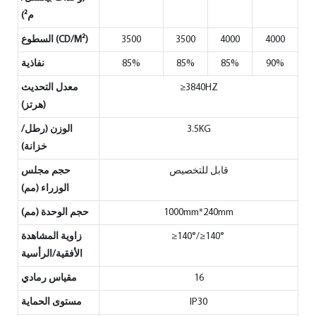
م²)
4000
4000
3500
3500
السطوع (CD/M²)
90%
85%
85%
85%
نفاذية
≥3840HZ
معدل التحديث
(هرتز)
3.5KG
الوزن (رطل/
خزانة)
قابل للتخصيص
حجم مجلس
الوزراء (مم)
1000mm*240mm
حجم الوحدة (مم)
≥140°/≥140°
زاوية المشاهدة
الأفقية/الرأسية
16
مقياس رمادي
IP30
مستوى الحماية