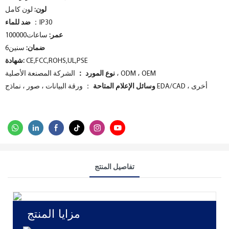
لون:
لون كامل
：IP30
ضد للماء
عمر:
ساعات100000
ضمان:
سنين6
CE,FCC,ROHS,UL,PSE
شهادة:
الشركة المصنعة الأصلية ، ODM ، OEM
نوع المورد ：
： ورقة البيانات ، صور ، نماذج EDA/CAD ، أخرى
وسائل الإعلام المتاحة
تفاصيل المنتج
مزايا المنتج