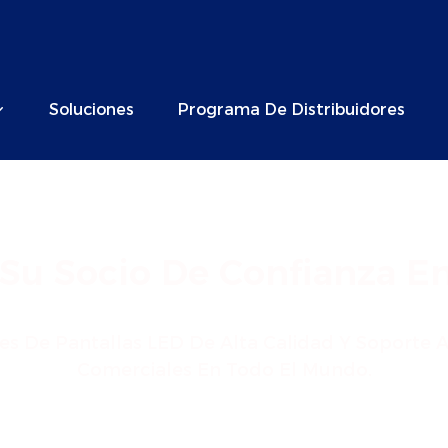
Soluciones
Programa De Distribuidores
Su Socio De Confianza En
 De Pantallas LED De Alta Calidad Y Soporte A 
Comerciales En Todo El Mundo.