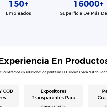
150
+
16000
+
Empleados
Superficie De Más De
Experiencia En Producto
s centramos en soluciones de pantallas LED ideales para distribuidor
 Y COB
Expositores
Pa
res
Transparentes Para
Crea
Tiendas Y Salas De
Perso
t;
Consulta &gt;&gt;
C