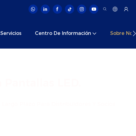
Servicios
Centro De Información
Sobre Nos
 Pantallas LED.
Largo Plazo Para Distribuidores Y Socios