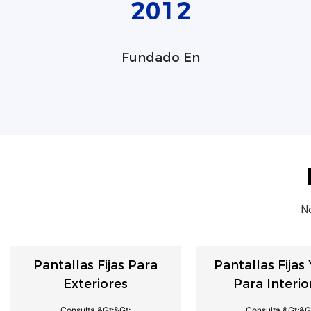
2012
Fundado En
No
Pantallas Fijas Para
Pantallas Fijas
Exteriores
Para Interio
Consulta &gt;&gt;
Consulta &gt;&g