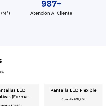
1000
+
 (m²)
Atención Al Cliente
s
es:
ntallas LED
Pantalla LED Flexible
tivas (formas
Consulta &gt;&gt;
nalizadas Y 3D)
onsulta &gt;&gt;