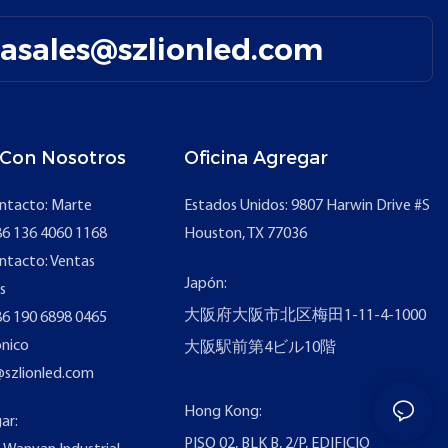
easales@szlionled.com
 Con Nosotros
Oficina Agregar
ntacto: Marte
Estados Unidos: 9807 Harwin Drive #S
6 136 4060 1168
Houston, TX 77036
ntacto: Ventas
Japón:
s
大阪府大阪市北区梅田1-11-4-1000
6 190 6898 0465
ónico
大阪駅前第4ビル10階
@szlionled.com
Hong Kong:
ar:
PISO 02, BLK B, 2/P, EDIFICIO