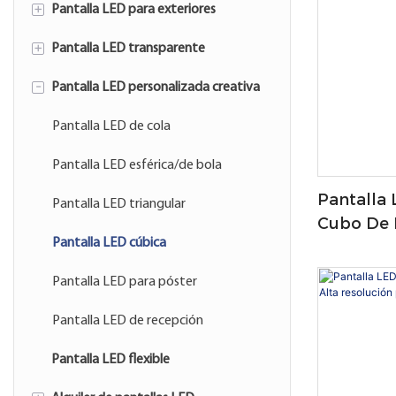
+
Pantalla LED para exteriores
Pantalla LED fija para interiores
+
Pantalla LED transparente
Pantalla LED para publicidad
exterior
-
Pantalla LED personalizada creativa
Pantalla LED transparente para
Pantalla LED digital para exteriores
exteriores
Pantalla LED de cola
Pantalla LED transparente para
Pantalla LED esférica/de bola
interiores
Pantalla
Pantalla LED triangular
Pantalla LED transparente flexible
Cubo De 
Pantalla LED cúbica
Calidad P
Pantalla LED para póster
Pantalla LED de recepción
Pantalla LED flexible