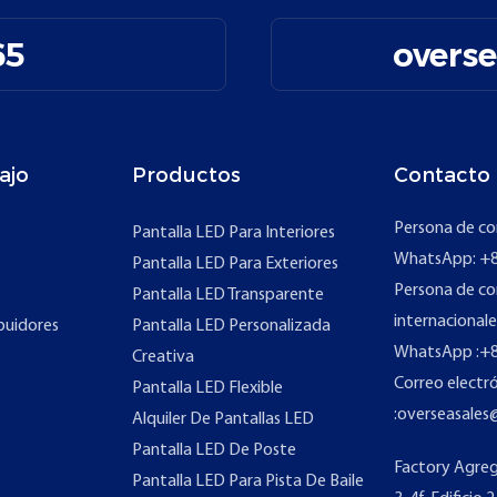
65
overs
ajo
Productos
Contacto
Persona de co
Pantalla LED Para Interiores
WhatsApp: +8
Pantalla LED Para Exteriores
Persona de co
Pantalla LED Transparente
internacionale
buidores
Pantalla LED Personalizada
WhatsApp
:
+8
Creativa
Correo electr
Pantalla LED Flexible
:
overseasales
Alquiler De Pantallas LED
Pantalla LED De Poste
Factory Agreg
Pantalla LED Para Pista De Baile