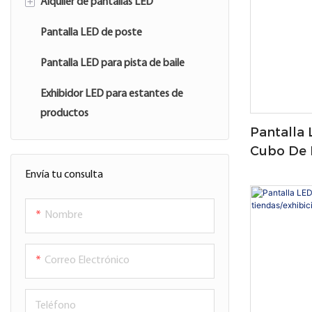
+
Alquiler de pantallas LED
Pantalla LED de poste
Pantalla LED de alquiler al aire libre
Pantalla LED para pista de baile
Pantalla LED de alquiler de alquiler
en interiores
Exhibidor LED para estantes de
productos
Pantalla
Cubo De 
Resolució
Envía tu consulta
Nombre
Correo Electrónico
Teléfono