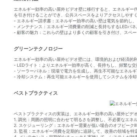
エネルギー効率の高い屋外ビデオ壁に移行すると、エネルギー
を引き付けることができ、公共スペースをよりアクセスしやす
- エネルギー請求書：エネルギー効率の高い壁は電気を節約し
- メンテナンス：エネルギー消費量の削減と長持ちするLEDパ
- 顧客の魅力：これらの壁はより多くの顧客を引き付け、スペ
グリーンテクノロジー
エネルギー効率の高い屋外ビデオ壁には、環境的および経済的
- LEDライト：よりエネルギー効率が高く、長持ちし、頻繁な
- ソーラーパネル：現場で電力を生成し、再生不可能なエネル
- 冷却システム：再生可能エネルギーを使用してシステムを冷
ベストプラクティス
ベストプラクティスの実装は、エネルギー効率の高い屋外ビデ
1. 調光：周囲の照明に合わせて明るさを調整し、不必要なエネ
2. スケジューリング：エネルギー需要が低い場合のオフピー
3. 監視：エネルギー消費を定期的に追跡して、改善の領域を特
4. メンテナンス：定期的なチェックを実施して、システムが