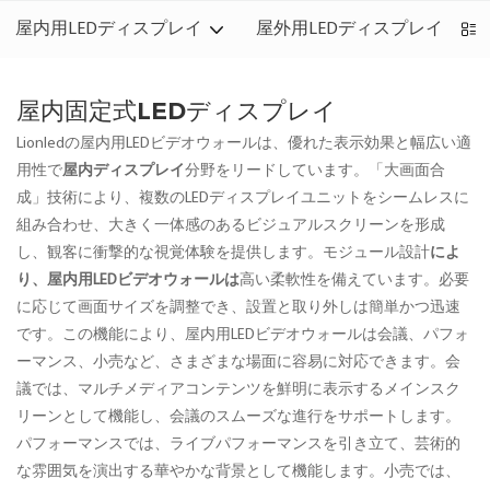
屋内用LEDディスプレイ
屋外用LEDディスプレイ
屋内固定式LEDディスプレイ
Lionledの屋内用LEDビデオウォールは、優れた表示効果と幅広い適
用性で
屋内ディスプレイ
分野をリードしています。「大画面合
成」技術により、複数のLEDディスプレイユニットをシームレスに
組み合わせ、大きく一体感のあるビジュアルスクリーンを形成
し、観客に衝撃的な視覚体験を提供します。モジュール設計
によ
り、屋内用LEDビデオウォールは
高い柔軟性を備えています。必要
に応じて画面サイズを調整でき、設置と取り外しは簡単かつ迅速
です。この機能により、屋内用LEDビデオウォールは会議、パフォ
ーマンス、小売など、さまざまな場面に容易に対応できます。会
議では、マルチメディアコンテンツを鮮明に表示するメインスク
リーンとして機能し、会議のスムーズな進行をサポートします。
パフォーマンスでは、ライブパフォーマンスを引き立て、芸術的
な雰囲気を演出する華やかな背景として機能します。小売では、