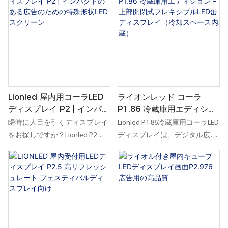
Lionled 屋内用コーラLED
ライオンレッド コーラ
ディスプレイ P2 | インパク
P1.86 冷蔵庫用エディショ
トのある広告のための特殊
ン – 上部開閉式フレキシブ
瞬時に人目を引くディスプレイ
Lionled P1.86冷蔵庫用コーラLED
形状LEDスクリーン
ルLED缶ディスプレイ（冷
をお探しですか？Lionled P2
ディスプレイは、デジタル広告
却スペース内蔵）
Cola LEDディスプレイは、注目
と実物商品のプレゼンテーショ
を集め、独自のブランディング
ンを組み合わせたいブランドに
をサポートし、ありふれた空間
とって、他に類を見ない屋内向
を印象的な広告スポットに変え
けソリューションです。オープ
るために設計された、屋内向け
ントップ構造により、ディスプ
のクリエイティブなフレキシブ
レイの機能性、インタラクショ
ルLEDソリューションです。
ン、そして価値が向上します。