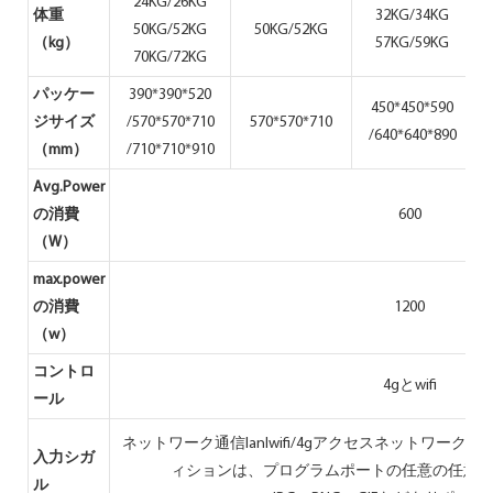
24KG/26KG
体重
32KG/34KG
50KG/52KG
50KG/52KG
（kg）
57KG/59KG
70KG/72KG
パッケー
390*390*520
450*450*590
ジサイズ
/570*570*710
570*570*710
/640*640*890
/
（mm）
/710*710*910
Avg.Power
の消費
600
（W）
max.power
の消費
1200
（w）
コントロ
4gとwifi
ール
ネットワーク通信lanlwifi/4gアクセスネットワー
入力シガ
ィションは、プログラムポートの任意の任意
ル