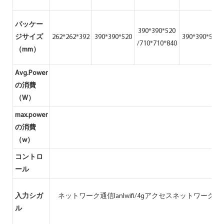
パッケー
390*390*520
ジサイズ
262*262*392
390*390*520
390*390*520
/710*710*840
（mm）
Avg.Power
の消費
（W）
max.power
の消費
（w）
コントロ
ール
入力シガ
ネットワーク通信lanlwifi/4gアクセスネット
ル