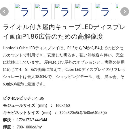
ライオル付き屋内キューブLEDディスプレ
イ画面P1.86広告のための高解像度
Lionled's Cube LEDディスプレイは、P1.5からP4からP4までのピクセ
ルカウントで利用でき、安定した明るさ、強い熱散逸を伴い、完全
に抗静止しています。 屋内および屋外のオプションと、実際の使用
に応じて4、5、6の側面に加えて、Cube LEDディスプレイのリフレッ
シュレートは最大3840Hzで、ショッピングモール、棚、展示会、そ
の他の場所に最適です。
ピクセルピッチ
: P1.86
モジュールサイズ（mm）：
160×160
キャビネットサイズ（mm）：
320×320×5(4)/640×640×5(4)
解決：
172×172/344×344
輝度：
700-1000cd/m²