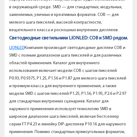
в окружающей среде. SMD — для стандартных, модульных,
заменяемых, уличных и креативных форматов. COB — для
мелкого шага пикселей, высокой контрастности,
вещательного класса и роскошных внутренних дисплеев.
Светодиодные светильники LIONLED: COB и SMD рядом.
LIONLED
Компания производит светодиодные дисплеи COB и
SMD с полным диапазоном шага пикселей и для различных
областей применения. Каталог для внутреннего
использования включает модели COB с шагом пикселей
P0.93, P0.9375, P1.25, P1.56 и P1.87 для мелкого шага пикселей
и премиум-класса для внутреннего применения, а также
модели SMD с шагом пикселей P1.25, P1.56, P1.95, P2.6 и P2.97
для стандартных внутренних сценариев. Каталог для
наружного применения использует технологию SMD в
широком диапазоне шага пикселей, включая бестселлер
серии FT P4.23 и линейку DIP-дисплеев P10.16 для наружного
применения. Помимо стандартных прямоугольных форматов,