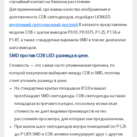
случайный контакт на близком расстоянии.
Для применений, где важны качество изображения и
долговечность COB-светодиодов, подойдет LIONLED.
внутренний светодиодный дисплей
В каталоге представлены
модели COB с шагом выводов P0.93, P0.9375, P1.25, P1.56 и
P1.87, а также стандартные варианты SMD в том же диапазоне
шага выводов.
SMD против COB LED: разница в цене.
Стоимость — это самая часто упоминаемая причина, по
которой покупатели выбирают между COB и SMD, поэтому
стоит уточнить разницу в цене.
На стандартных крытых площадках (P2.0 и выше)
преобладают SMD-светодиоды. COB-светодиоды на таких
площадках встречаются редко, поскольку их высокая
стоимость не дает видимых преимуществ на тех
расстояниях просмотра, для которых они предназначены.
При малом шаге светодиодов внутри помещений (от P1,25
до P1,87) SMD и COB активно конкурируют друг с другом.