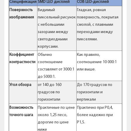
Спецификация
SMD LED дисплей
COB LED-дисплей
Поверхность
Видимый
Гладкая, ровная
изображения
пиксельный рисунок
поверхность, покрытая
с небольшими
смолой, с плавными
зазорами между
переходами между
светодиодными
пикселями.
корпусами.
Коэффициент
Обычно
Как правило,
контрастности
соотношение
соотношение 10 000:1
составляет от 3000:1
или выше.
до 5000:1.
Угол обзора
от 140 до 160
До 170 градусов по
градусов по
горизонтали и
горизонтали
вертикали
Возможность
Практичные по цене
Практично при P0,4,
точного шага
около 1,25 песо,
более надежно при
дорогие по цене
P1,5.
ниже