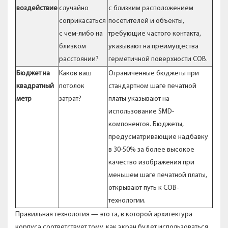
воздействие
случайно
с близким расположением
соприкасаться
посетителей и объекты,
с чем-либо на
требующие частого контакта,
близком
указывают на преимущества
расстоянии?
герметичной поверхности COB.
Бюджет на
Каков ваш
Ограниченные бюджеты при
квадратный
потолок
стандартном шаге печатной
метр
затрат?
платы указывают на
использование SMD-
компонентов. Бюджеты,
предусматривающие надбавку
в 30-50% за более высокое
качество изображения при
меньшем шаге печатной платы,
открывают путь к COB-
технологии.
Правильная технология — это та, в которой архитектура
корпуса соответствует тому, как экран будет использоваться