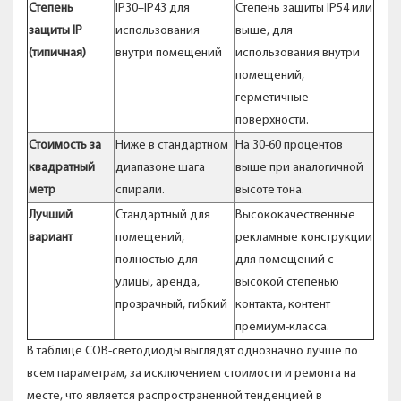
Степень
IP30–IP43 для
Степень защиты IP54 или
защиты IP
использования
выше, для
(типичная)
внутри помещений
использования внутри
помещений,
герметичные
поверхности.
Стоимость за
Ниже в стандартном
На 30-60 процентов
квадратный
диапазоне шага
выше при аналогичной
метр
спирали.
высоте тона.
Лучший
Стандартный для
Высококачественные
вариант
помещений,
рекламные конструкции
полностью для
для помещений с
улицы, аренда,
высокой степенью
прозрачный, гибкий
контакта, контент
премиум-класса.
В таблице COB-светодиоды выглядят однозначно лучше по
всем параметрам, за исключением стоимости и ремонта на
месте, что является распространенной тенденцией в