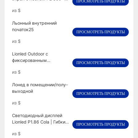
ПРОСМОТРЕТЬ ПРОДУКТЫ
Угол обзора для концерта
из
$
сцены
Льонный внутренний
початок25
ПРОСМОТРЕТЬ ПРОДУКТЫ
из
$
Lionled Outdoor с
фиксированным
ПРОСМОТРЕТЬ ПРОДУКТЫ
светодиодным дисплеем
из
$
P8 Billboard для
квадратной рекламы
Лонед в помещении/полу-
выходной
ПРОСМОТРЕТЬ ПРОДУКТЫ
из
$
Светодиодный дисплей
Lionled P1.86 Cola | Гибкий
ПРОСМОТРЕТЬ ПРОДУКТЫ
светодиодный экран
из
$
специальной формы для