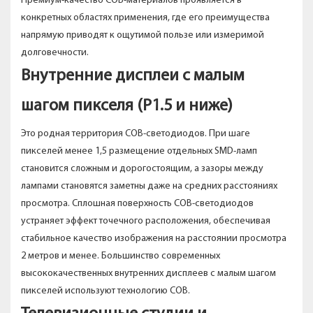
Премиум-качество COB-материалов проявляется в
конкретных областях применения, где его преимущества
напрямую приводят к ощутимой пользе или измеримой
долговечности.
Внутренние дисплеи с малым
шагом пикселя (P1.5 и ниже)
Это родная территория COB-светодиодов. При шаге
пикселей менее 1,5 размещение отдельных SMD-ламп
становится сложным и дорогостоящим, а зазоры между
лампами становятся заметны даже на средних расстояниях
просмотра. Сплошная поверхность COB-светодиодов
устраняет эффект точечного расположения, обеспечивая
стабильное качество изображения на расстоянии просмотра
2 метров и менее. Большинство современных
высококачественных внутренних дисплеев с малым шагом
пикселей используют технологию COB.