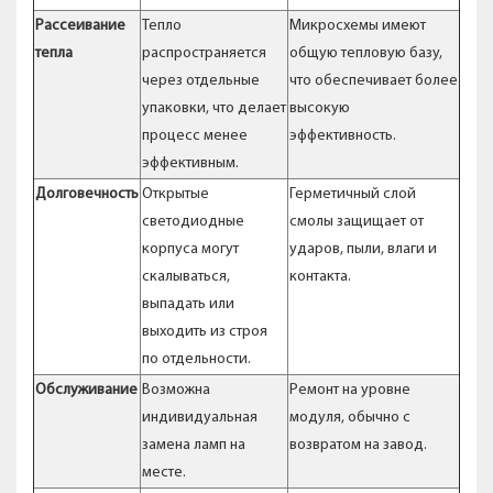
Рассеивание
Тепло
Микросхемы имеют
тепла
распространяется
общую тепловую базу,
через отдельные
что обеспечивает более
упаковки, что делает
высокую
процесс менее
эффективность.
эффективным.
Долговечность
Открытые
Герметичный слой
светодиодные
смолы защищает от
корпуса могут
ударов, пыли, влаги и
скалываться,
контакта.
выпадать или
выходить из строя
по отдельности.
Обслуживание
Возможна
Ремонт на уровне
индивидуальная
модуля, обычно с
замена ламп на
возвратом на завод.
месте.