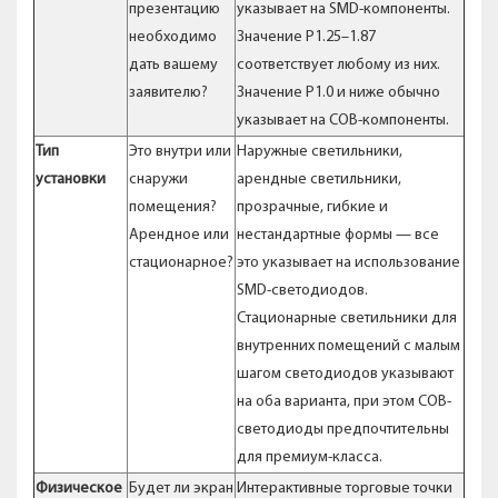
презентацию
указывает на SMD-компоненты.
необходимо
Значение P1.25–1.87
дать вашему
соответствует любому из них.
заявителю?
Значение P1.0 и ниже обычно
указывает на COB-компоненты.
Тип
Это внутри или
Наружные светильники,
установки
снаружи
арендные светильники,
помещения?
прозрачные, гибкие и
Арендное или
нестандартные формы — все
стационарное?
это указывает на использование
SMD-светодиодов.
Стационарные светильники для
внутренних помещений с малым
шагом светодиодов указывают
на оба варианта, при этом COB-
светодиоды предпочтительны
для премиум-класса.
Физическое
Будет ли экран
Интерактивные торговые точки