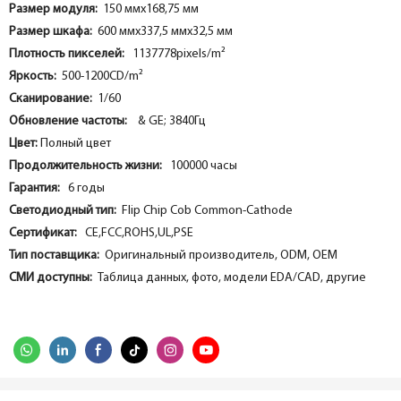
Размер модуля:
150 ммх168,75 мм
Размер шкафа:
600 ммх337,5 ммх32,5 мм
Плотность пикселей:
1137778pixels/m²
Яркость:
500-1200CD/m²
Сканирование:
1/60
Обновление частоты:
& GE;
3840Гц
Цвет:
Полный цвет
Продолжительность жизни:
100000 часы
Гарантия:
6 годы
Светодиодный тип:
Flip Chip Cob Common-Cathode
Сертификат:
CE,FCC,ROHS,UL,PSE
Тип поставщика:
Оригинальный производитель, ODM, OEM
СМИ доступны:
Таблица данных, фото, модели EDA/CAD, другие