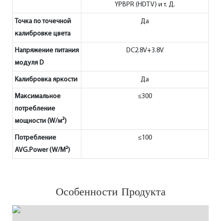
YPBPR (HDTV) и т. Д.
Точка по точечной
Да
калибровке цвета
Напряжение питания
DC2.8V+3.8V
модуля D
Калибровка яркости
Да
Максимальное
≤300
потребление
мощности (W/м²)
Потребление
≤100
AVG.Power (W/M²)
Особенности Продукта