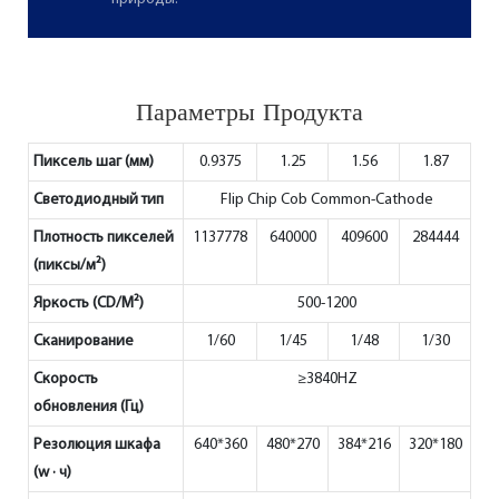
Параметры Продукта
Пиксель шаг (мм)
0.9375
1.25
1.56
1.87
Светодиодный тип
Flip Chip Cob Common-Cathode
Плотность пикселей
1137778
640000
409600
284444
(пиксы/м²)
Яркость (CD/M²)
500-1200
Сканирование
1/60
1/45
1/48
1/30
Скорость
≥3840HZ
обновления (Гц)
Резолюция шкафа
640*360
480*270
384*216
320*180
(w · ч)