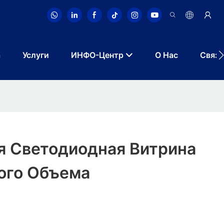
а
Услуги
ИНФО-Центр
О Нас
Связа
я Светодиодная Витрина
ого Объема