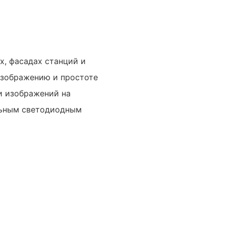
х, фасадах станций и
изображению и простоте
и изображений на
ельным светодиодным