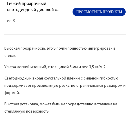
Гибкий прозрачный
светодиодный дисплей с
ПРОСМОТРЕТЬ ПРОДУКТЫ
леолом с львитом P4-8 для
из
$
украшения ресторана
Высокая прозрачность, это’S почти полностью интегрирован в
стекло.
Ультра-легкий и тонкий, с толщиной 3 мм и вес 3,5 кг/м 2.
Светодиодный экран хрустальной пленки с сильной гибкостью
поддерживает произвольную резку, не ограничиваясь размером и
формой.
Быстрая установка, может быть непосредственно вставлена ​​на
стеклянную поверхность.