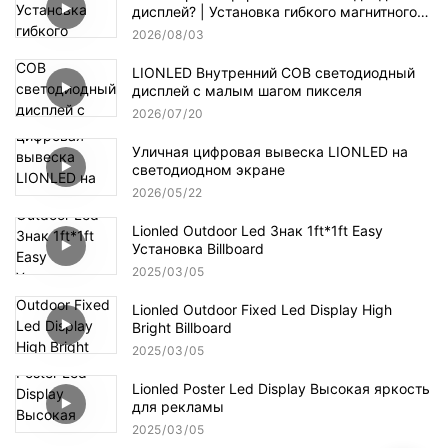
дисплей? | Установка гибкого магнитного
светодиодного модуля
2026
08
03
LIONLED Внутренний COB светодиодный
дисплей с малым шагом пикселя
2026
07
20
Уличная цифровая вывеска LIONLED на
светодиодном экране
2026
05
22
Lionled Outdoor Led Знак 1ft*1ft Easy
Установка Billboard
2025
03
05
Lionled Outdoor Fixed Led Display High
Bright Billboard
2025
03
05
Lionled Poster Led Display Высокая яркость
для рекламы
2025
03
05