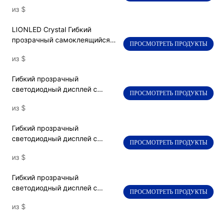
Высокая прозрачность для
из
$
рекламы стеклянного окна
LIONLED Crystal Гибкий
прозрачный самоклеящийся
ПРОСМОТРЕТЬ ПРОДУКТЫ
экран для оконной рекламы
из
$
Гибкий прозрачный
светодиодный дисплей с
ПРОСМОТРЕТЬ ПРОДУКТЫ
леолом в крылох
из
$
Гибкий прозрачный
светодиодный дисплей с
ПРОСМОТРЕТЬ ПРОДУКТЫ
леолом
из
$
Гибкий прозрачный
светодиодный дисплей с
ПРОСМОТРЕТЬ ПРОДУКТЫ
леолом
из
$