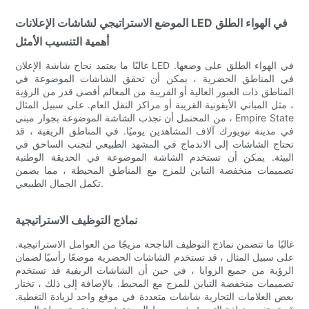
الموضع الاستراتيجي لشاشات الإعلانات LED في الهواء الطلق
أهمية التنسيب الأمثل
غالبًا ما يعتمد نجاح شاشة الإعلان LED في الهواء الطلق على وضعها.
في المناطق الحضرية ، يمكن أن تحقق الشاشات الموضوعة في
المناطق ذات العبور العالية أو القريبة من المعالم أقصى قدر من الرؤية
، مثل المباني الأيقونية القريبة أو مراكز النقل العام. على سبيل المثال
، من المحتمل أن تجذب الشاشة الموضوعة بجوار مبنى Empire State
في مدينة نيويورك آلاف المشاهدين يوميًا. في المناطق الريفية ، قد
تحتاج الشاشات إلى الاندماج في المشهد الطبيعي لتجنب الساحق في
البيئة. يمكن أن تستخدم الشاشة الموضوعة في الحديقة الوطنية
تصميمات منخفضة التباين للمزج مع المناطق المحيطة ، مما يضمن
تكمل الجمال الطبيعي.
نماذج التوظيف الاستراتيجية
غالبًا ما تتضمن نماذج التوظيف الناجحة مزيجًا من العوامل الاستراتيجية.
على سبيل المثال ، قد تستخدم الشاشات الحضرية موضعًا رأسيًا لضمان
الرؤية من جميع الزوايا ، في حين أن الشاشات الريفية قد تستخدم
تصميمات منخفضة التباين للمزج مع المحيط. بالإضافة إلى ذلك ، تختار
بعض العلامات التجارية شاشات متعددة في موقع واحد لزيادة التغطية.