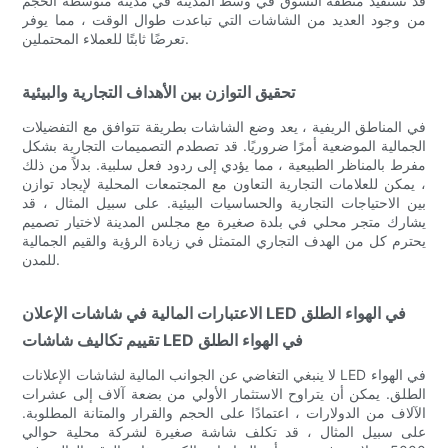
قد تستفيد منطقة التسوق في وسط المدينة في مدينة متوسطة الحجم
من وجود العديد من الشاشات التي تباعدت طوال الوقت ، مما يوفر
تعرضًا ثابتًا للعملاء المحتملين.
تحقيق التوازن بين الأهداف التجارية والبيئية
في المناطق الريفية ، يعد وضع الشاشات بطريقة تتوافق مع التفضيلات
الجمالية الموضعية أمرًا ضروريًا. قد تصطدم التصميمات التجارية بشكل
مفرط بالمناظر الطبيعية ، مما يؤدي إلى ردود فعل سلبية. بدلاً من ذلك
، يمكن للعلامات التجارية التعاون مع المجتمعات المحلية لإيجاد توازن
بين الاحتياجات التجارية والحساسيات البيئية. على سبيل المثال ، قد
يشارك متجر محلي في بلدة صغيرة مع مجلس المدينة لاختيار تصميم
يحترم كل من الهدف التجاري المتمثل في زيادة الرؤية والقيم الجمالية
للمدن.
الاعتبارات المالية في شاشات الإعلان LED في الهواء الطلق
تقييم تكاليف شاشات LED في الهواء الطلق
لا ينبغي التغاضي عن الجوانب المالية لشاشات الإعلانات LED في الهواء
الطلق. يمكن أن يتراوح الاستثمار الأولي من بضعة آلاف إلى عشرات
الآلاف من الدولارات ، اعتمادًا على الحجم والقرار والمتانة المطلوبة.
على سبيل المثال ، قد تكلف شاشة صغيرة لشركة محلية حوالي