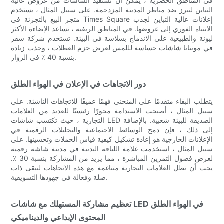
في المناطق الحضرية ، يمكن أن تستفيد الشاشات من عروض عالية
التباين لتبرز ضد مناظر المدينة المزدحمة. على سبيل المثال ، يستخدم
متجر البيع بالتجزئة في Times Square إعلانات عالية التباين لجذب
الانتباه الفوري إلى عروضها. في المناطق الريفية ، تساعد الإضاءة الأكثر
ليونة والطبيعية على الاندماج بسلاسة في البيئة. تستخدم شركة سفر
في مونتانا شاشات حساسة لللمس لعرض حزم العطلات ، وجذب زيادة
بنسبة 40 ٪ في الزوار.
دور الاتجاهات في الإعلان في الهواء الطلق
يتطلب البقاء متقدمًا على المنحنى فهمًا عميقًا للاتجاهات الناشئة. على
سبيل المثال ، أصبحت الاستدامة محورًا رئيسيًا للعديد من العلامات
التجارية ، حيث تكتسب شاشات LED الصديقة للبيئة شعبية. بالإضافة
إلى ذلك ، فإن دمج الوسائط الاجتماعية والتحليلات الرقمية في
الإعلانات الخارجية هو إعادة تشكيل كيفية قياس الحملات وتحسينها. على
سبيل المثال ، استخدمت علامة اللياقة البدنية في مدينة شاشة رقمية
لعرض فصول التمرين المباشرة ، مما يزيد من المشاركة بنسبة 30 ٪.
يجب أن تظل العلامات التجارية متناغمة مع هذه الاتجاهات لتبقى ذات
صلة وفعالة في جهودها التسويقية.
تعظيم مشاركة المستهلك مع شاشات LED في الهواء الطلق
المحتوى الإبداعي والديناميكي