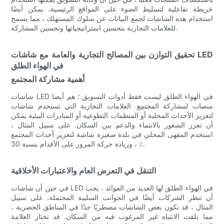
خريطة تفاعلية لتسليط الضوء على المواقع الرئيسية. يمكن أيضًا
استخدام هذه الشاشات لجمع البيانات عن سلوك المستهلك ، مما يسمح
للعلامات التجارية بتحسين استراتيجياتها وتحسين المشاركة.
تحقيق التوازن بين المصالح التجارية والعامة مع شاشات LED
في الهواء الطلق
أهمية مشاركة المجتمع
شاشات LED في الهواء الطلق ليست فقط أدوات التسويق ؛ هم أيضا
منصات لمشاركة المجتمع. العلامات التجارية التي تستخدم شاشات
لتعزيز الأحداث المحلية أو المنظمات التطوعية أو المبادرات البيئية يمكن
أن تعزز الشعور بالانتماء والدعم بين السكان. على سبيل المثال ،
استخدم المقهى المحلي في بلدة صغيرة شاشة لتعزيز أحداث المجتمع
، وزيادة حركة المرور على الأقدام بنسبة 30 ٪.
التنقل في التعرض العام والاعتبارات الأخلاقية
في حين أن شاشات LED في الهواء الطلق لها العديد من الفوائد ، يجب
أن تنظر الشركات أيضًا في الجوانب السلبية المحتملة. على سبيل
المثال ، قد تكون بعض الشاشات مضطربًا جدًا في المناطق الحضرية ،
مما يلفت الانتباه غير المرغوب فيه من السكان. قد تختار العلامة