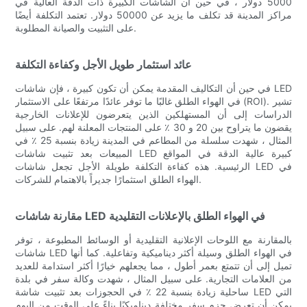
5000 دولار ، في حين أن الشاشات الكبيرة ذات الدقة العالية في
مراكز المدينة قد تكلف ما يزيد عن 50000 دولار. تعتمد التكلفة أيضًا
على التثبيت والصيانة المطلوبة.
عائد استثمار طويل الأجل وكفاءة التكلفة
في حين أن التكاليف المقدمة يمكن أن تكون كبيرة ، فإن شاشات LED
في الهواء الطلق غالبًا ما توفر عائدًا مرتفعًا على الاستثمار (ROI). تشير
الدراسات إلى أن المستهلكين الذين يتعرضون للإعلانات الخارجية
يقضون ما يتراوح بين 20 و 30 ٪ على المنتجات المعلنة لهم. على سبيل
المثال ، شهدت سلسلة من المطاعم في المدينة زيادة بنسبة 25 ٪ في
المبيعات بعد تثبيت شاشات LED كبيرة عالية الدقة في المواقع
الرئيسية. هذه كفاءة التكلفة طويلة الأجل تجعل شاشات LED في
الهواء الطلق استثمارًا جديراً بالاهتمام للشركات.
مقارنة شاشات LED في الهواء الطلق بالإعلانات التقليدية
بالمقارنة مع اللوحات الإعلانية التقليدية أو الوسائط المطبوعة ، توفر
شاشات LED في الهواء الطلق وسيلة أكثر ديناميكية وتفاعلية. كما أنها
تميل إلى أن تتمتع بعمر أطول ، مما يجعلهم خيارًا أكثر استدامة للعديد
من العلامات التجارية. على سبيل المثال ، شهدت وكالة سفر في بلدة
ساحلية زيادة بنسبة 22 ٪ في الحجوزات بعد تثبيت شاشة LED التي
يمكن أن تعرض حزم سفر مختلفة ديناميكيًا بناءً على الوقت من اليوم