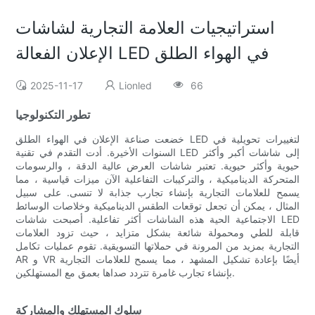
استراتيجيات العلامة التجارية لشاشات
الإعلان الفعالة LED في الهواء الطلق
2025-11-17
Lionled
66
تطور التكنولوجيا
خضعت صناعة الإعلان في الهواء الطلق LED لتغييرات تحويلية في
السنوات الأخيرة. أدت التقدم في تقنية LED إلى شاشات أكبر وأكثر
حيوية وأكثر حيوية. تعتبر شاشات العرض عالية الدقة ، والرسومات
المتحركة الديناميكية ، والتركيبات التفاعلية الآن ميزات قياسية ، مما
يسمح للعلامات التجارية بإنشاء تجارب جذابة لا تنسى. على سبيل
المثال ، يمكن أن تجعل توقعات الطقس الديناميكية وخلاصات الوسائط
الاجتماعية الحية هذه الشاشات أكثر تفاعلية. أصبحت شاشات LED
قابلة للطي ومحمولة شائعة بشكل متزايد ، حيث تزود العلامات
التجارية بمزيد من المرونة في حملاتها التسويقية. تقوم عمليات تكامل
AR و VR أيضًا بإعادة تشكيل المشهد ، مما يسمح للعلامات التجارية
بإنشاء تجارب غامرة تتردد صداها بعمق مع المستهلكين.
سلوك المستهلك والمشاركة