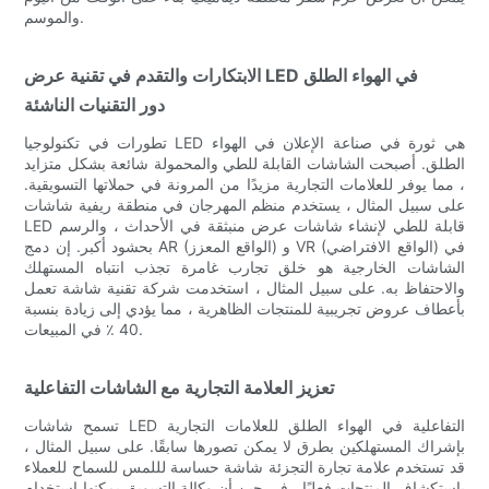
والموسم.
الابتكارات والتقدم في تقنية عرض LED في الهواء الطلق
دور التقنيات الناشئة
تطورات في تكنولوجيا LED هي ثورة في صناعة الإعلان في الهواء
الطلق. أصبحت الشاشات القابلة للطي والمحمولة شائعة بشكل متزايد
، مما يوفر للعلامات التجارية مزيدًا من المرونة في حملاتها التسويقية.
على سبيل المثال ، يستخدم منظم المهرجان في منطقة ريفية شاشات
LED قابلة للطي لإنشاء شاشات عرض منبثقة في الأحداث ، والرسم
بحشود أكبر. إن دمج AR (الواقع المعزز) و VR (الواقع الافتراضي) في
الشاشات الخارجية هو خلق تجارب غامرة تجذب انتباه المستهلك
والاحتفاظ به. على سبيل المثال ، استخدمت شركة تقنية شاشة تعمل
بأعطاف عروض تجريبية للمنتجات الظاهرية ، مما يؤدي إلى زيادة بنسبة
40 ٪ في المبيعات.
تعزيز العلامة التجارية مع الشاشات التفاعلية
تسمح شاشات LED التفاعلية في الهواء الطلق للعلامات التجارية
بإشراك المستهلكين بطرق لا يمكن تصورها سابقًا. على سبيل المثال ،
قد تستخدم علامة تجارة التجزئة شاشة حساسة لللمس للسماح للعملاء
باستكشاف المنتجات فعليًا ، في حين أن وكالة التسويق يمكنها استخدام