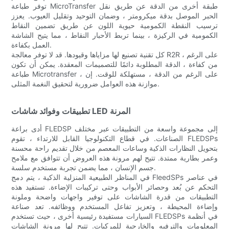
توفر طباعة MicroTransfer طبقة أخرى من الدقة عن طريق نقل
الحبر الموصل بدقة ميكرومتر ، وضمان التوحيد وتقليل العيوب. يعزز
ترسيب النقطة الكمومية حيوية اللون عن طريق تضمين النقاط
الكمومية في الركيزة ، بينما تربط الأحبار النقاط ، مما يتيح الشاشة
العمل بكفاءة.
كل تقنية تصنيع لها مزاياها وقيودها. قد لا توفر معالجة R2R ، على الرغم
من كفاءة ، الدقة المطلوبة دائمًا للتصميمات المعقدة. يمكن أن تكون
طباعة Microtransfer ، على الرغم من الدقة ، مستهلكة للوقت. إن
موازنة هذه العوامل ضرورية لتحقيق النغمة المثلى.
تطبيقات وفوائد شاشات LED المرنة
أدى براعة FLEDSP إلى مجموعة واسعة من التطبيقات عبر مختلف
الصناعات. في قطاع التكنولوجيا القابل للارتداء ، تقوم FLEDSPs
بتحويل النظارات الذكية وساعات المعصم من خلال تقديم راحة محسنة
وعمر بطارية ممتدة. تتيح لهم مرونة هذه العروض أن تتوافق مع ملامح
جسم الإنسان ، مما يضمن تجربة مستخدم سلسة.
في المناظر الطبيعية المنزلية الذكية ، يتم دمج FleedSPs في عناصر
التحكم عن بُعد وحصائر الأبواب وحتى تركيبات الإضاءة. تستفيد هذه
التطبيقات من قدرة الشاشات على توفير واجهات واضحة وملونة
وإضاءة المحيطة ، وتعزيز تفاعل المستخدم ووظائفه. تعد صناعة
السيارات مستفيدة رئيسية أخرى ، حيث تستخدم FLEDSPs في أنظمة
المعلومات والترفيه والخارجية للمركبات. تتيح لها مرونة الشاشات