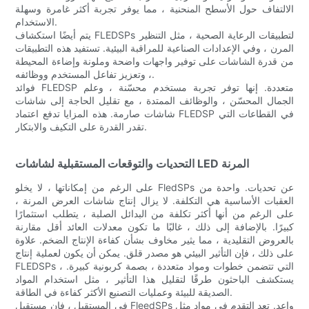
الالتفاف حول الأسطح المنحنية ، مما يوفر تجربة أكثر غامرة وسهلة
الاستخدام.
يتم أيضًا استكشاف FLEDSPs لتطبيقات الرعاية الصحية ، مثل التنظير
المرن ، وفي الإعدادات الصناعية للمراقبة البيئية. تستفيد هذه التطبيقات
من قدرة الشاشات على توفير واجهات واضحة وملونة وإضاءة المحيطة
، وتعزيز تفاعل المستخدم ووظائفه.
فوائد FLEDSP متعددة. إنها توفر تجربة مستخدم محسّنة ، وعلم
الجمال المحسّن ، والوظائف الممتدة ، مع تقليل الحاجة إلى شاشات
شاشات صارمة. هذه المزايا تدفع اعتماد FLEDSP في القطاعات التي
تقدر القدرة على التكيف والابتكار.
التحديات والتوقعات المستقبلية لشاشات LED المرنة
على الرغم من إمكاناتها ، لا يخلو FledSPs عن تحديات. واحدة من
العقبات الأساسية هي التكلفة. لا يزال إنتاج شاشات العرض المرنة ،
على الرغم من أنها أكثر تكلفة من البدائل الصلبة ، يتطلب استثمارًا
كبيرًا. بالإضافة إلى ذلك ، غالبًا ما تكون معدلات العائد أقل مقارنة
بالعروض التقليدية ، مما يثير مخاوف بشأن كفاءة الإنتاج الضخم. علاوة
على ذلك ، فإن التأثير البيئي هو مصدر قلق. يمكن أن يكون لعملية إنتاج
FLEDSPs ، التي تتضمن خطوات ومواد متعددة ، بصمة كربونية كبيرة.
يستكشف الباحثون طرقًا لتقليل هذا التأثير ، مثل استخدام المواد
الصديقة للبيئة وعمليات التصنيع الأكثر كفاءة في الطاقة.
في المستقبل ، فإن مستقبل FleedSPs واعد. تعد التقدم في مواد مثل