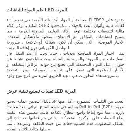
علم المواد لشاشات LED المرنة
يعد اختيار المواد أمرًا بالغ الأهمية في تحديد أداء FLEDSP وقدرة على
التكيف. توفر أفلام OLED كفاءة عالية وألوان نابضة بالحياة ، مما يجعلها
مثالية لتطبيقات مختلفة. توفر ركائز البوليمر المرونة اللازمة ، مما
يسمح للشاشات بالتوافق مع الأسطح المنحنية والأشكال المعقدة.
الأحبار الموصلة ، التي يمكن أن تكون شفافة أو عاكسة ، ضرورية
للتواصل الكهربائي دون إعاقة المرونة.
يمثل اختيار المواد المناسبة تحديات ، حيث يجب أن يتم التنقل في
المقايضات بين المرونة والموصلية والمتانة. يبحث الباحثون بنشاط عن
حلول ، مثل المواد المختلطة التي تجمع بين فوائد الركائز المختلفة أو
الأحبار المبتكرة التي تعمل على تحسين الموصلية دون التضحية
بالمرونة. هذه التطورات هي تمهيد الطريق لمزيد من فرع تنوع وقوة.
تقنيات تصنيع تقنية عرض LED المرنة
تتضمن عملية تصنيع FLEDSP العديد من التقنيات المتطورة ، كل منها
يساهم في جودة المنتج النهائي. تعد معالجة Roll-to-Roll (R2R) طريقة
بارزة ، مما يتيح إنتاجًا واسع النطاق بكفاءة عالية. تتضمن هذه التقنية
إيداع الطبقات على الركيزة المتحركة ، والتي يتم قطعها بعد ذلك إلى
الشكل المطلوب. هذه العملية فعالة من حيث التكلفة وسريعة ، مما
يجعلها مثالية للإنتاج الضخم.