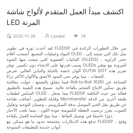
اكتشف مبدأ العمل المتقدم لألواح شاشة
LED المرنة
2025-11-26
Lionled
74
لقد أحدث ثورة في تطوير FLEDSP من خلال التطورات الرائدة في
المواد وعمليات التصنيع. أصبحت أفلام OLED ، مثل تلك التي تستند إلى
الثنائيات العضوية التي تنبعث منها الضوء (OLEDS) ، حجر الزاوية
بسبب قدرتها على الانحناء دون تكسير. توفر OLEDs المرونة مع توفير
ألوان نابضة بالحياة والتباين العالي. تعرض DUTIN DOT تعزيز هذه
الصفات ، مما يوفر حتى السود الأعمق والألوان الأكثر ثراءً.
فيما يتعلق بالتصنيع ، حولت معالجة Roll-to-Roll (R2R) الصناعة عن
طريق تمكين الإنتاج الضخم بكفاءة عالية. تسمح هذه التقنية بالتطبيق
السلس لطبقات OLED ، مما يجعل FLEDSP فعالة من حيث التكلفة
وقابلة للتطوير. أضافت طباعة Microtransfer طبقة أخرى من الدقة
عن طريق نقل الحبر الموصل بدقة الميكرومتر ، وضمان التوحيد وتقليل
العيوب. يعزز ترسيب النقطة الكمومية جودة اللون ، بينما تلعب الأحبار
دورًا حاسمًا في توصيل النقاط ، مما يتيح الشاشة العمل بكفاءة.
تدفع هذه الابتكارات مجتمعة حدود ما هو ممكن مع FLEDSP ، وفتح
أبواب جديدة للتطبيقات المتنوعة.