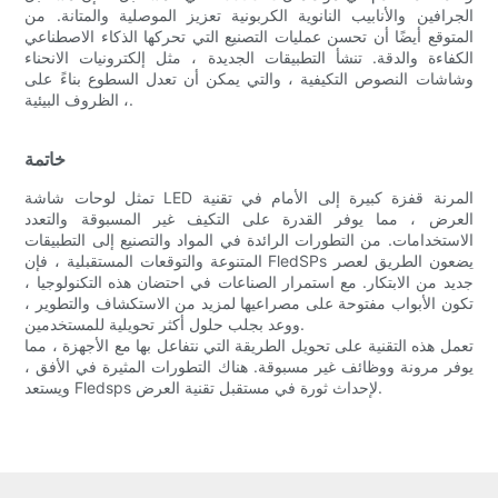
الجرافين والأنابيب النانوية الكربونية تعزيز الموصلية والمتانة. من
المتوقع أيضًا أن تحسن عمليات التصنيع التي تحركها الذكاء الاصطناعي
الكفاءة والدقة. تنشأ التطبيقات الجديدة ، مثل إلكترونيات الانحناء
وشاشات النصوص التكيفية ، والتي يمكن أن تعدل السطوع بناءً على
الظروف البيئية ،.
خاتمة
تمثل لوحات شاشة LED المرنة قفزة كبيرة إلى الأمام في تقنية
العرض ، مما يوفر القدرة على التكيف غير المسبوقة والتعدد
الاستخدامات. من التطورات الرائدة في المواد والتصنيع إلى التطبيقات
المتنوعة والتوقعات المستقبلية ، فإن FledSPs يضعون الطريق لعصر
جديد من الابتكار. مع استمرار الصناعات في احتضان هذه التكنولوجيا ،
تكون الأبواب مفتوحة على مصراعيها لمزيد من الاستكشاف والتطوير ،
ووعد بجلب حلول أكثر تحويلية للمستخدمين.
تعمل هذه التقنية على تحويل الطريقة التي نتفاعل بها مع الأجهزة ، مما
يوفر مرونة ووظائف غير مسبوقة. هناك التطورات المثيرة في الأفق ،
ويستعد Fledsps لإحداث ثورة في مستقبل تقنية العرض.