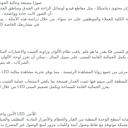
يضمن استخدام تقنية LED صورًا متسقة وعالية الجودة ، بغض النظر عن ظروف الإضاءة المحيطة.
يوفر جوًا ترحيبيًا وجذابًا. ضمنت تقنية LED أن الصور كانت حادة وواضحة ، حتى خلال الساعات المرتفعة.
الحصول على رؤى قيمة في أفضل الممارسات لتثبيت جدران الفيديو LED في مشاريعك الخاصة.
الشركات ، قد يتم استخدام نظام ألوان أكثر احترافًا وتركيزًا لنقل الشعور بالابتكار والتقدم.
من خلال النظر بعناية في التكامل المعماري ، يمكنك التأكد من أن جدار الفيديو LED يعزز الجمالية العامة للمساحة ويكمل تصميم المبنى.
الأمن واعتبارات تكنولوجيا المعلومات أمر بالغ الأهمية عند تثبيت وإدارة جدار فيديو LED. للأمن: