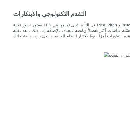
التقدم التكنولوجي والابتكارات
يستمر تطور تقنية LED في التأثير على تقدمها في Pixel Pitch و Brudness و Dreal. تعزز هذه التحسينات الرؤية والجودة الشاملة ، مما يجعل جدران الفيديو LED خيارًا بارزًا. على سبيل المثال ، توفر ملاعب بكسل أعلى
نابضة بالحياة. بالإضافة إلى ذلك ، تعد تقنية LED Dimming مغير للألعاب ، مما يسمح