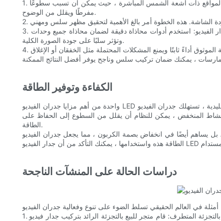
1. اختيار الموقع الصحيح: اختر موقعًا مع إضاءة طبيعية واسعة لمنع الوهج وضمان إضاءة حتى. يمكن أن يعزز الضوء الطبيعي الرؤية والأداء العام. تجنب المواقع ذات أشعة الشمس المباشرة ، حيث يمكن أن تسبب سطوعًا
مفرطًا ويقلل من الوضوح.
3. محاذاة جدار الفيديو: استخدم أدوات محاذاة دقيقة لضمان محاذاة جميع وحدات LED تمامًا. يمكن للمثبتات المهنية مع الأدوات المناسبة أن تساعد في تحقيق ذلك. يمكن أن تؤدي الوحدات غير المحسنة إلى أخطاء واضحة
وتؤثر سلبًا على جودة الصورة الكلية.
الكفاءة وتوفير الطاقة
واحدة من أهم مزايا جدران الفيديو LED هي كفاءة الطاقة العالية. بالمقارنة مع تقنيات العرض التقليدية ، تستهلك جدران الفيديو LED قوة أقل ، مما يجعلها خيارًا فعالًا من حيث التكلفة وصديق للبيئة. إن تقنية التعتيم LED
النشاط المنخفض ، يمكن للنظام أن يقلل من السطوع إلى الحفاظ على
الطاقة.
ون ، مما يجعل جدران الفيديو LED حلاً مثاليًا للشركات والمؤسسات التي تتطلع إلى أن تكون أكثر استدامة. من خلال فهم ميزات كفاءة
دراسات الحالة على المنشآت الناجحة
1. متجر البيع بالتجزئة المتطرف: قام متجر للبيع بالتجزئة الرائد بتركيب جدار فيديو LED لإنشاء تجربة جذابة للعملاء. تميز الجدار بعروض منتجات ديناميكية وأكشاك تفاعلية ، والتي دفعت العملاء إلى تجربة التسوق وتعزيزها.