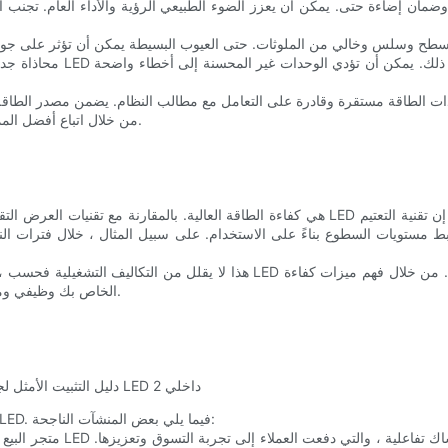
من خلال اتباع أفضل الممارسات ، يمكنك ضمان تركيب سلس وناجح يوفر أفضل النتائج الممكنة.
ط مستويات السطوع بناءً على الاستخدام. على سبيل المثال ، خلال فترات 
هذا لا يقلل من التكاليف التشغيلية فحسب ، بل يساهم أيضًا في انخفاض بصمة الكرب
الطاقة هذه واستخدامها ، يمكنك التأكد من أن جدار الفيديو LED الخاص بك وظيفي ومستدام.
أمثلة في العالم الحقيقي تسلط الضوء على تنوع وفعالية جدران الفيديو LED. فيما يلي بعض المنشآت الناجحة: