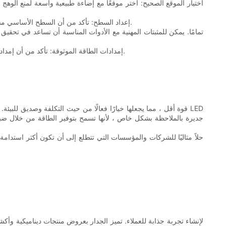
2. إعداد السطح: تأكد من أن السطح الأساسي مسطح وسلس وخالي من الملوثات. حتى العيوب البسيطة يمكن أن تؤثر على جودة الشاشة. هذه الخطوة أمر بالغ الأهمية لتحقيق مظهر سلس ومهني.
4. إمدادات الطاقة الموثوقة: تأكد من أن إمدادات الطاقة مستقرة وقادرة على التعامل مع مطالب النظام. يضمن مصدر الطاقة الموثوق أداءً ثابتًا ويمنع المشكلات المحتملة مثل الخفقان أو الإغلاق.
جديرة بالملاحظة بشكل خاص ، لأنها تسمح بتوفير الطاقة من خلال ضب