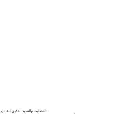
يتضمن تثبيت جدار فيديو LED التخطيط والتنفيذ الدقيق لضمان الأداء الأمثل. فيما يلي الخطوات الرئيسية: