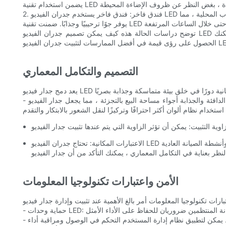
2. فندق فاخر: فندق فاخر يستخدم جدران الفيديو LED لإنشاء أجواء غامرة وأنيقة في جميع أنحاء مناطقها العامة. عرضت الجدران محتوى ديناميكيًا ، مثل مقاطع فيديو لوسائل الراحة في الفندق ومناطق الجذب المحلية ، مما
توضح دراسات الحالة هذه كيف يمكن تصميم جدران الفيديو LED لتناسب العديد من الإعدادات التجارية ، مما يوفر القيمة وتعزيز التجربة الكلية للعملاء والموظفين على حد سواء. من خلال دراسة هذه الأمثلة ، يمكنك
التصميم والتكامل المعماري
- نظام الألوان: اختر نظام ألوان يكمل الجمالية العامة للمبنى. على سبيل المثال ، يمكن أن تعزز لوحة الألوان الدافئة والجذابة أجواء مساحة البيع بالتجزئة ، مما يجعل جدار الفيديو LED جزءًا سلسًا من التصميم. في إعداد
الأمن واعتبارات تكنولوجيا المعلومات