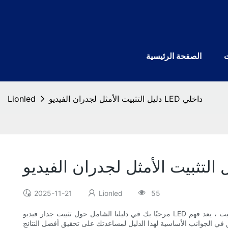
الصفحة الرئيسية
دليل التثبيت الأمثل لجدران الفيديو LED داخلي
Lionled
2025-11-21
Lionled
55
مرحبًا بك في دليلنا الشامل حول تثبيت جدار فيديو LED داخلي. أحدثت هذه التكنولوجيا ثورة في المساحات التجارية الحديثة ، حيث تقدم تجارب غامرة عبر البيع بالتجزئة والضيافة وبيئات الشركات. قبل التثبيت ، يعد فهم