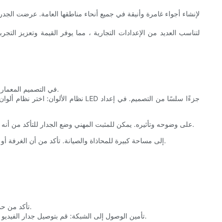
يعد دمج جدار فيديو LED في التصميم المعماري للمبنى فنًا بقدر ما هو علم. يلعب نظام الألوان وزاوية التثبيت والاعتبارات المكانية دورًا في خلق بيئة متماسكة وجذابة بصريًا.
زاوية التثبيت: يمكن أن تؤثر الزاوية التي يتم عندها تثبيت جدار الفيديو LED على وضوحه وتأثيره. يمكن للمثبت المهني وضع الجدار للتأكد من أنه مرئي من جميع زوايا المشاهدة الرئيسية ، مما يوفر تجربة مشاهدة مثالية.
الاعتبارات المكانية: تحتاج جدران الفيديو LED إلى مساحة كبيرة للمحاذاة والصيانة. تأكد من أن الغرفة أو المنطقة التي سيتم فيها تثبيت الجدار فسيحة بما يكفي لاستيعاب عملية التثبيت وأنشطة الصيانة العادية.
- حماية وحدات LED: تأكد من حماية أسطح الوحدة النمطية من الغبار والحطام والأضرار المادية. التنظيف والصيانة المنتظمين ضروريان للحفاظ على الأداء الأمثل.
- تأمين الوصول إلى الشبكة: قم بتوصيل جدار الفيديو بشبكة موثوقة مع نقاط وصول آمنة وكلمات مرور لمنع الوصول غير المصرح به. يمكن لتطبيق نظام إدارة المستخدم التحكم في الوصول ومراقبة أداء.