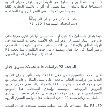
حيث دقة اللون والسطوع. من ناحية أخرى ، توفر جدران الفيديو P3
LED استنساخًا فائقًا للألوان ، مما يضمن أن ألوان علامتك التجارية
صحيحة في الحياة ، بغض النظر عن زاوية المشاهدة.
فيما يتعلق بالسطوع ، لا مثيل لها ، مما يسمح لها بأن تكون مرئية حتى
في ضوء النهار المشرق ، وهو أمر بالغ الأهمية للحملات التسويقية في
الهواء الطلق. بالإضافة إلى ذلك ، يساهم انخفاض استهلاك الطاقة في
P3 وعمر أطول في حل فعال ومستدام من حيث التكلفة ، مما يجعله
استثمارًا حكيماً على المدى الطويل.
دراسات حالة لحملات تسويق جدار P3 الناجحة
يتضح تأثير جدران الفيديو P3 LED على الحملات التسويقية من خلال
العديد من دراسات الحالة الناجحة. على سبيل المثال ، قام متجر بيع
بالتجزئة رائد تضم جدران فيديو LED في واجهة المتجر ، وعرض
العروض الترويجية الموسمية وإطلاق المنتجات. هذا الموضع
الاستراتيجي لا يزيد من حركة المرور على الأقدام فحسب ، بل أدى
أيضًا إلى زيادة بنسبة 20 ٪ في المبيعات خلال مواسم التسوق الذروة.
مثال مقنع آخر يأتي من مطعم متطور يستخدم جدران الفيديو P3 LED