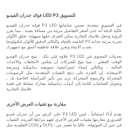
فوائد جدران الفيديو LED P3 للتسويق
فوائد جدران الفيديو P3 LED في التسويق متعددة. تضمن شاشاتها
عالية الدقة أنه حتى أصغر التفاصيل مرئية من مسافة بعيدة ، مما يعزز
الرؤية وجعل علامتك التجارية يمكن التعرف عليها بسهولة. تخلق الألوان
النابضة بالحياة والتكاثر الدقيق للألوان لتكنولوجيا P3 تجربة مرئية جذابة
تجذب الانتباه وتعزز علاقة عاطفية أعمق مع جمهورك.
علاوة على ذلك ، تتيح جدران الفيديو P3 LED تحديثات المحتوى في
الوقت الفعلي ، مما يتيح للشركات أن يعكس الاتجاهات والأحداث
الحالية ، وبالتالي إنشاء استراتيجية تسويقية ديناميكية وسريعة
الاستجابة. إن القدرة على دمج التقنيات المتقدمة مثل الرسومات
المتحركة والرسوم المتحركة تزيد من تأثير المراسلة الخاصة بك ،
وتحويل الشاشات الثابتة إلى أدوات ديناميكية تشارك بنشاط في قصة
علامتك التجارية.
مقارنة مع تقنيات العرض الأخرى
على الرغم من أن جدران فيديو P3 LED تقدم أداءً استثنائياً ، فمن
الضروري مقارنتها بتقنيات العرض الأخرى لفهم مزاياها الفريدة. التقنيات
التقليدية مثل LCDs و DLPs ، في حين أن الموثوقة ، غالبا ما تقصر من