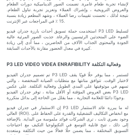
لإنشاء تجربة طعام غامرة. تضمنت الصور الديناميكية دورات الطعام
والعروض الترويجية ، وإشراك العملاء وتعزيز تجربة تناول الطعام.
نتيجة لذلك ، تحسنت تقييمات رضا العملاء ، وشهد المطعم زيادة بنسبة
15 ٪ في المراجعات عبر الإنترنت.
استخدمت حملة تسويق أحداث بارزة جدران فيديو P3 LED لتسليط
الضوء على المتحدثين الرئيسيين والرعاة. جذبت الصور المرئية عالية
الجودة والمحتوى الجذاب الآلاف من الحاضرين ، مما أدى إلى زيادة
كبيرة في معدل الحضور مقارنة بالأحداث السابقة.
P3 LED VIDEO VIDEA ENRAFIBILITY وفعالية التكلفة
تم تصميم جدران الفيديو P3 LED لتستمر ، مما يوفر حلًا قويًا يقف
لاختبار الوقت. تتوافق متانتها مع متطلبات الصيانة المنخفضة ، والتي
تسهم في موثوقيتها على المدى الطويل وفعالية التكلفة. على عكس
بعض العروض المؤقتة أو الأقل متانة ، توفر جدران الفيديو P3 LED
وجودًا دائمًا للعلامة التجارية ، مما يقلل من الحاجة إلى بدائل متكررة.
إن الاستثمار في جدران فيديو P3 LED له ما يبرره عائد الاستثمار
العالي (ROI). مع انخفاض التكاليف التشغيلية والقدرة على الحفاظ على
وجود بصري ثابت ، ترى الشركات فوائد ملموسة من البداية. بالإضافة
إلى ذلك ، تتيح قابلية التوسع في التكنولوجيا التكيف مع احتياجات
التسويق المختلفة ، مما يضمن حلًا فعالًا من حيث التكلفة ومتعددة