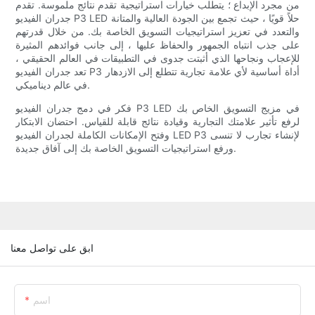
من مجرد الإبداع ؛ يتطلب خيارات استراتيجية تقدم نتائج ملموسة. تقدم
جدران الفيديو P3 LED حلاً قويًا ، حيث تجمع بين الجودة العالية والمتانة
والتعدد في تعزيز استراتيجيات التسويق الخاصة بك. من خلال قدرتهم
على جذب انتباه الجمهور والحفاظ عليها ، إلى جانب فوائدهم المثيرة
للإعجاب ونجاحها الذي أثبتت جدوى في التطبيقات في العالم الحقيقي ،
تعد جدران الفيديو P3 أداة أساسية لأي علامة تجارية تتطلع إلى الازدهار
في عالم ديناميكي.
فكر في دمج جدران الفيديو P3 LED في مزيج التسويق الخاص بك
لرفع تأثير علامتك التجارية وقيادة نتائج قابلة للقياس. احتضان الابتكار
وفتح الإمكانات الكاملة لجدران الفيديو LED P3 لإنشاء تجارب لا تنسى
ورفع استراتيجيات التسويق الخاصة بك إلى آفاق جديدة.
ابق على تواصل معنا
اسم