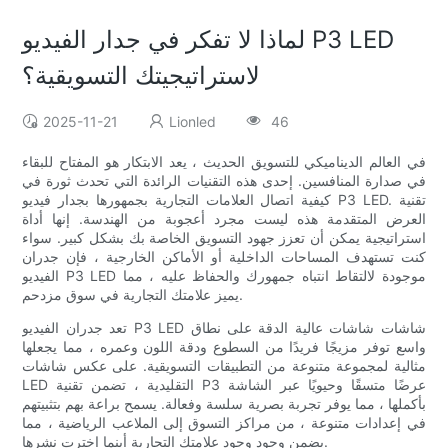
لماذا لا تفكر في جدار الفيديو P3 LED
لاستراتيجيتك التسويقية؟
2025-11-21
Lionled
46
في العالم الديناميكي للتسويق الحديث ، يعد الابتكار هو المفتاح للبقاء
في صدارة المنافسين. إحدى هذه التقنيات الرائدة التي تحدث ثورة في
كيفية اتصال العلامات التجارية بجمهورها بجدار فيديو P3 LED. تقنية
العرض المتقدمة هذه ليست مجرد أعجوبة من الهندسة. إنها أداة
استراتيجية يمكن أن تعزز جهود التسويق الخاصة بك بشكل كبير. سواء
كنت تستهدف المساحات الداخلية أو الأماكن الخارجية ، فإن جدران
الفيديو P3 LED موجودة لالتقاط انتباه جمهورك والحفاظ عليه ، مما
يميز علامتك التجارية في سوق مزدحم.
تعد جدران الفيديو P3 LED شاشات شاشات عالية الدقة على نطاق
واسع توفر مزيجًا فريدًا من السطوع ودقة اللون وعمره ، مما يجعلها
مثالية لمجموعة متنوعة من التطبيقات التسويقية. على عكس شاشات
LED التقليدية ، تضمن تقنية P3 عرضًا متسقًا وحيويًا عبر الشاشة
بأكملها ، مما يوفر تجربة بصرية سلسة وفعالة. يسمح براعة بهم بتثبيتهم
في إعدادات متنوعة ، من مراكز التسوق إلى الملاعب الرياضية ، مما
يضمن وجود وجود علامتك التجارية أينما اخترت نشرها.