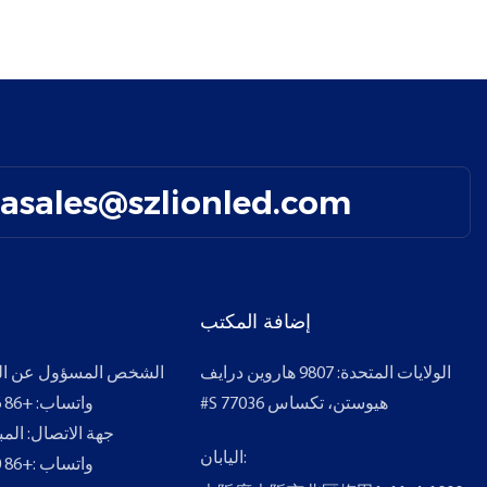
easales@szlionled.com
إضافة المكتب
الولايات المتحدة: 9807 هاروين درايف
الشخص المسؤول عن ال
#S هيوستن، تكساس 77036
واتساب: +86 136 4060 1168
جهة الاتصال: الم
اليابان:
واتساب
:
+86 190 6898 0465