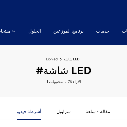
ات
خدمات
برنامج الموزعين
الحلول
منتجا
شاشة LED
Lionled
#شاشة LED
76 الآراء
1 محتويات
مقالة - سلعة
سراويل
أشرطة فيديو