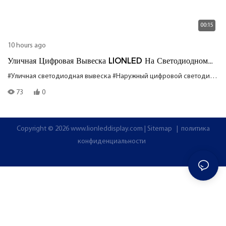
00:15
10 hours ago
Уличная Цифровая Вывеска LIONLED На Светодиодном
Экране
#Уличная светодиодная вывеска
#Наружный цифровой светодиодный экран
73
0
Copyright © 2026
www.lionleddisplay.com
|
Sitemap
|
политика
конфиденциальности