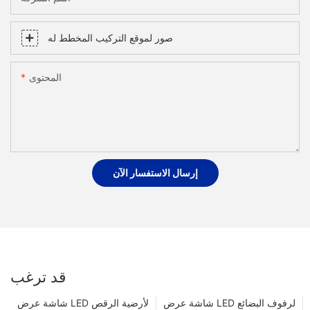
صور لموقع التركيب المخطط له
المحتوى
إرسال الاستفسار الآن
قد ترغب
شاشة عرض LED لرفوف البضائع
شاشة عرض LED لأرضية الرقص