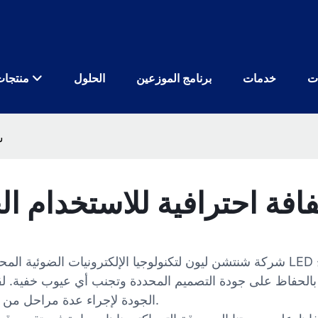
ت
خدمات
برنامج الموزعين
الحلول
منتجات
ش
ة عرض LED شفافة احترافية للاستخدام
شركة شنتشن ليون لتكنولوجيا الإلكترونيات الضوئية المحدودة هي إحدى الشركات المصنعة
لحفاظ على جودة التصميم المحددة وتجنب أي عيوب خفية. لقد اس
الجودة لإجراء عدة مراحل من الاختبارات على المنتج. المنتج مطابق للمواصفات وآمن تمامًا.