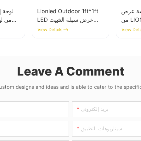
ض LED خارجية
Lionled Outdoor 1ft*1ft
لوحة إ
من LIONLED مقاس 1 قدم
LED عرض سهلة التثبيت
× 1 قدم، P6.35، IP68،
P9.5 IP68 Billboard
قدم ×
View Details
View Deta
لإعلانات
Leave A Comment
tom designs and ideas and is able to cater to the specifi
بريد إلكتروني
سيناريوهات التطبيق