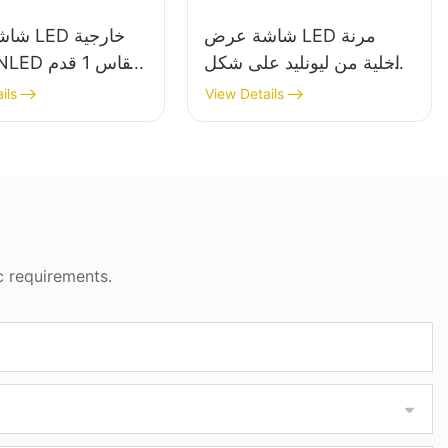
شاشة عرض LED مرنة
شاشة عر
داخلية من ليونليد على شكل
علبة كولا P1.87 | شاشة
ils
View Details
LED إبداعية على شكل علبة
ل
بتصميم مخصص
c requirements.