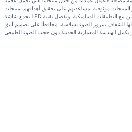
ا من خلال منتجاتنا التي تحمل علامة Lionled التجارية. ونحرص طوال عملية
تجمع شاشة LED الشفافة الخارجية هذه بين الأداء الوظيفي والتصميم المبتكر، لتخلق مظهرًا عصريًا يعزز تفاعل المستخدمين مع التطبيقات الديناميكية. وبفضل تقنية LED المتطورة،
ها الشفاف بمرور الضوء بسلاسة، محافظًا على تصميم أنيق