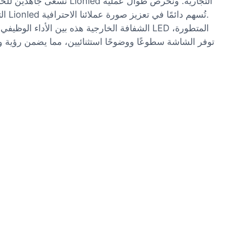
نسعى جاهدين للحفاظ على
التطوير على بناء علاقات طويلة الأمد مع عملائنا، وتزويدهم بأكثر المنتجات موثوقية لمساعدتهم على تحقيق أهدافهم. منتجات Lionled تُسهم دائمًا في تعزيز صورة عملائنا الاحترافية.
توفر الشاشة سطوعًا ووضوحًا استثنائيين، مما يضمن رؤية