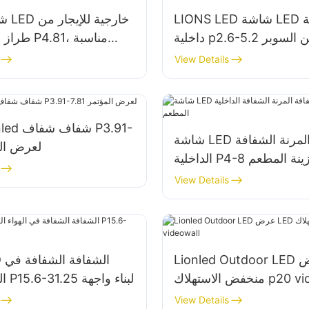
LIONS LED شاشة LED شفافة
شاشة
داخلية p2.6-5.2 للإعلان عن السوبر
ED
ماركت
للعروض 
View Details
شاشة LED الشفافة المرنة الشفافة
7.81 لعرض 
اخلية P4-8 لزينة المطعم
View Details
Lionled Outdoor LED عرض LED
ك p20 videowall
الهواء الطلق P15.6-31.25 لبناء واجهة
View Details