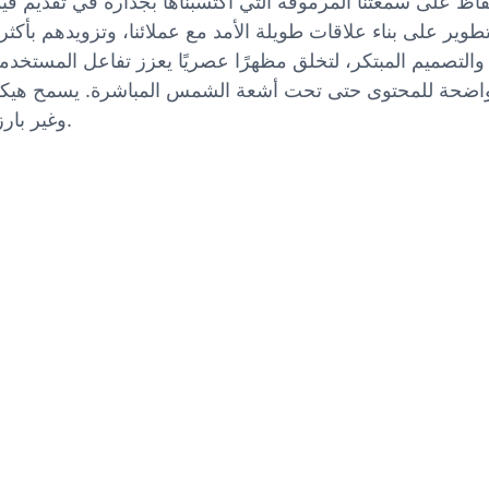
 سمعتنا المرموقة التي اكتسبناها بجدارة في تقديم قيمة مضافة لأعمال عملائن
 واضحة للمحتوى حتى تحت أشعة الشمس المباشرة. يسمح هيكل
وغير بارز يكمل الهندسة المعمارية الحديثة دون حجب الضوء الطبيعي.