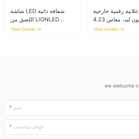
علانية رقمية خارجية
شاشة LED شفافة ذاتية
من ليون ليد، مقاس 4.23
اللصق من LIONLED
 قدم، مقاومة للماء
Crystal Flexible
View Details
View Details
والغبار بمعيار IP68، مناسبة
Windows للإعلانات على
للفنادق واللافتات.
النوافذ
we welcome cus
اسم
الهاتف/واتساب