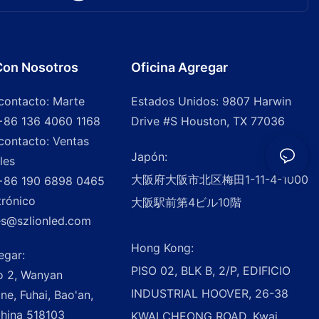
Con Nosotros
Oficina Agregar
contacto: Marte
Estados Unidos: 9807 Harwin
+86 136 4060 1168
Drive #S Houston, TX 77036
contacto: Ventas
Japón:
les
大阪府大阪市北区梅田1-11-4-1000
+86 190 6898 0465
trónico
大阪駅前第4ビル10階
es@szlionled.com
Hong Kong:
egar:
PISO 02, BLK B, 2/P, EDIFICIO
io 2, Wanyan
INDUSTRIAL HOOVER, 26-38
one, Fuhai, Bao'an,
hina 518103
KWAI CHEONG ROAD, Kwai