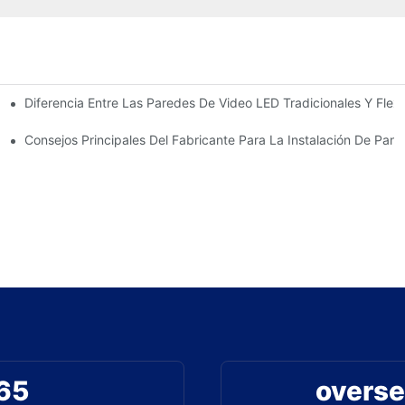
Diferencia Entre Las Paredes De Video LED Tradicionales Y Flexi
 Agradable?
ransparente
Consejos Principales Del Fabricante Para La Instalación De Pant
65
overse