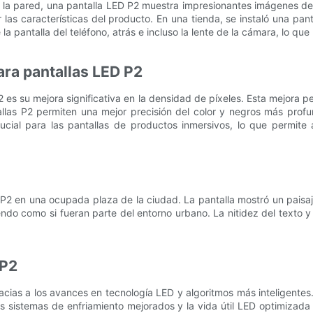
 la pared, una pantalla LED P2 muestra impresionantes imágenes de 
nder las características del producto. En una tienda, se instaló una 
e la pantalla del teléfono, atrás e incluso la lente de la cámara, lo 
ara pantallas LED P2
 es su mejora significativa en la densidad de píxeles. Esta mejora p
tallas P2 permiten una mejor precisión del color y negros más prof
rucial para las pantallas de productos inmersivos, lo que permite 
2 en una ocupada plaza de la ciudad. La pantalla mostró un paisaje 
ndo como si fueran parte del entorno urbano. La nitidez del texto y
 P2
gracias a los avances en tecnología LED y algoritmos más inteligent
os sistemas de enfriamiento mejorados y la vida útil LED optimizad