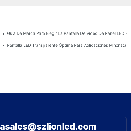
bles
Guía De Marca Para Elegir La Pantalla De Video De Panel LED Fle
alla De Película Transparente LED
Pantalla LED Transparente Óptima Para Aplicaciones Minoristas
asales@szlionled.com