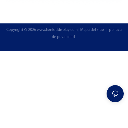
Copyright © 2026
www.lionleddisplay.com
|
Mapa del sitio
|
política
de privacidad