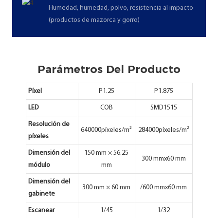
Humedad, humedad, polvo, resistencia al impacto
(productos de mazorca y gorro)
Parámetros Del Producto
Píxel
P1.25
P1.875
LED
COB
SMD1515
Resolución de
640000píxeles/m²
284000píxeles/m²
píxeles
Dimensión del
150 mm × 56.25
300 mmx60 mm
módulo
mm
Dimensión del
300 mm × 60 mm
/600 mmx60 mm
gabinete
Escanear
1/45
1/32