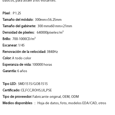
básicos, para atraer a los visitantes.
Píxel
: P1.25
Tamaño del módulo:
300mm×56.25mm
Tamaño del gabinete:
300 mmx60 mm×21mm
Densidad de píxeles:
640000píxeles/m²
Brillo:
700-1000CD/m²
Escanear:
1/45
Renovación de la velocidad:
3840Hz
Color:
A todo color
Esperanza de vida:
100000 horas
Garantía:
6 años
Tipo LED:
SMD1515/GOB1515
Certificado:
CE,FCC,ROHS,UL,PSE
Tipo de proveedor:
Fabricante original, OEM, ODM
Medios disponibles
： Hoja de datos, foto, modelos EDA/CAD, otros