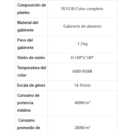
Composición de
1R1G1B/Color completo
píxeles
Material del
Gabinete de aluminio
gabinete
Peso del
1-2 kg
gabinete
Visión de visión
H:140°V:140°
Temperatura del
6000-9500K
color
Escala de grises
14-16 bits
Consumo de
potencia
400W/m²
máxima
Consumo
promedio de
200W/m²