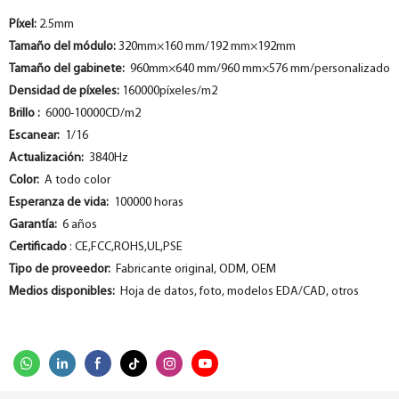
Píxel:
2.5mm
Tamaño del módulo:
320mm×160 mm/192 mm×192mm
Tamaño del gabinete:
960mm×640 mm/960 mm×576 mm/personalizado
Densidad de píxeles:
160000píxeles/m2
Brillo :
6000-10000CD/m2
Escanear:
1/16
Actualización:
3840Hz
Color:
A todo color
Esperanza de vida:
100000 horas
Garantía:
6 años
Certificado
: CE,FCC,ROHS,UL,PSE
Tipo de proveedor:
Fabricante original, ODM, OEM
Medios disponibles:
Hoja de datos, foto, modelos EDA/CAD, otros