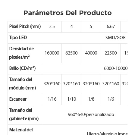
Parámetros Del Producto
Pixel Pitch (mm)
2.5
4
5
6.67
8
Tipo LED
SMD/GOB
Densidad de
160000
62500
40000
22500
1562
píxeles/m²
Brillo (CD/m²)
6000-10000
Tamaño del
320*160
320*160
320*160
320*160
320*1
módulo (mm)
Escanear
1/16
1/10
1/8
1/6
1/3
Tamaño del
960*640/personalizado
gabinete (mm)
Material del
Hierro/aluminio imperm