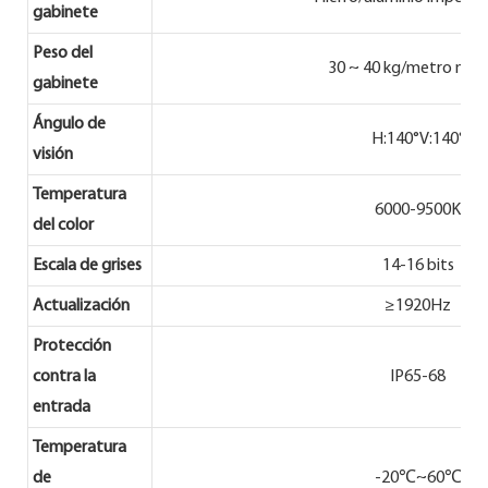
gabinete
Peso del
30 ~ 40 kg/metro mín
gabinete
Ángulo de
H:140°V:140°
visión
Temperatura
6000-9500K
del color
Escala de grises
14-16 bits
Actualización
≥1920Hz
Protección
contra la
IP65-68
entrada
Temperatura
de
-20℃~60℃