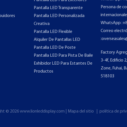
Pantalla LED Para Exteriores
Persona de co
Pantalla LED Transparente
internacionale
buidores
Pantalla LED Personalizada
WhatsApp
:
+8
Creativa
Correo electr
Pantalla LED Flexible
:
overseasales
Alquiler De Pantallas LED
Pantalla LED De Poste
Factory Agreg
Pantalla LED Para Pista De Baile
3-4f, Edificio 
Exhibidor LED Para Estantes De
Zone, Fuhai, B
Productos
518103
ght © 2026
www.lionleddisplay.com
|
Mapa del sitio
|
política de pr