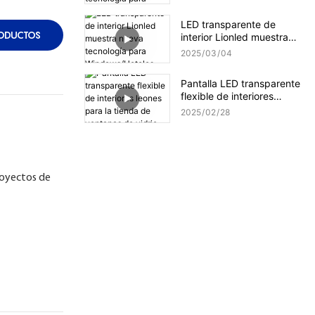
para tiendas
LED transparente de
ODUCTOS
interior Lionled muestra
nueva tecnología para
2025
03
04
Windows/Hoteles
Pantalla LED transparente
flexible de interiores
leones para la tienda de
2025
02
28
ventanas de vidrio
proyectos de