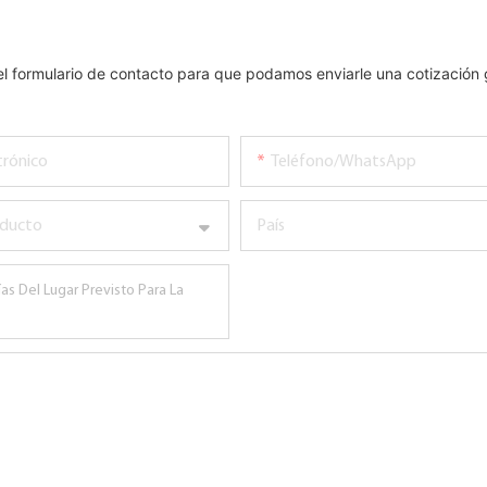
el formulario de contacto para que podamos enviarle una cotización 
trónico
Teléfono/WhatsApp
oducto
País
as Del Lugar Previsto Para La