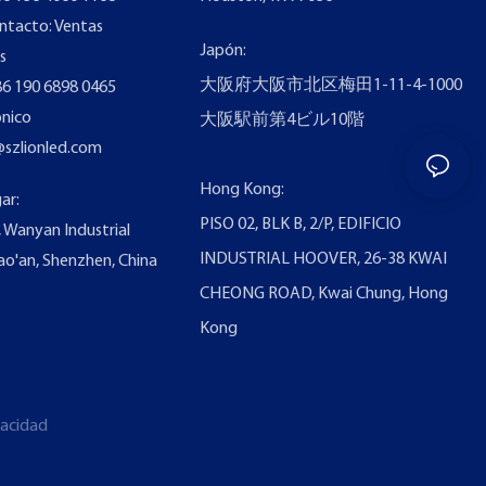
ntacto: Ventas
Japón:
s
大阪府大阪市北区梅田1-11-4-1000
6 190 6898 0465
ónico
大阪駅前第4ビル10階
@szlionled.com
Hong Kong:
ar:
PISO 02, BLK B, 2/P, EDIFICIO
2, Wanyan Industrial
INDUSTRIAL HOOVER, 26-38 KWAI
ao'an, Shenzhen, China
CHEONG ROAD, Kwai Chung, Hong
Kong
ivacidad