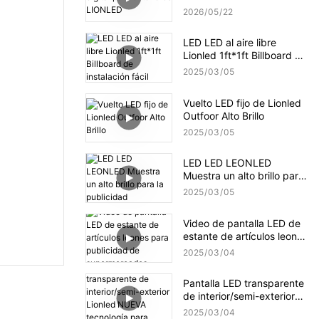
2026
05
22
LED LED al aire libre
Lionled 1ft*1ft Billboard de
instalación fácil
2025
03
05
Vuelto LED fijo de Lionled
Outfoor Alto Brillo
2025
03
05
LED LED LEONLED
Muestra un alto brillo para
la publicidad
2025
03
05
Video de pantalla LED de
estante de artículos leones
para publicidad de
2025
03
04
supermercados
Pantalla LED transparente
de interior/semi-exterior
Lionled NUEVA tecnología
2025
03
04