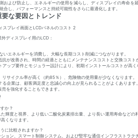
予測および防止し、エネルギーの使用を減らし、ディスプレイの寿命を
を統合し、パフォーマンスと持続可能性をさらに最適化します。
：重要な要因とトレンド
屋外ディスプレイ用のLCD：
％少ないエネルギーを消費し、大幅な長期コスト削減につながります。
象抵抗が改善され、時間の経過とともにメンテナンスコストと交換コスト
ットアップ要件とモジュラー設計により、初期インストールコストが高く
、リサイクル率が高く（約85％）、危険物の使用量が少なくなります。 
する企業は、顧客満足度と忠誠心の向上が見られることがよくあります。
販売を強化することもできます。
Q
ですか？
れた輝度と視界、より低い二酸化炭素排出量、より長い運用寿命などの
が高くなります。
ように比較されますか？
ーション、スマート制御システム、および堅牢な通信インフラストラク