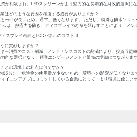
資が相殺され、LEDスクリーンがより魅力的な長期的な財政的選択に
企業はどのような要因を考慮する必要がありますか？
性と寿命が長いため、通常、低くなります。 ただし、特殊な防水ソリ
テムは、熱応力を防ぎ、ディスプレイの寿命を延ばすことにより、メン
ように貢献しますか？
ギー消費のコスト削減、メンテナンスコストの削減により、投資収益率（
魅力的な選択となり、顧客エンゲージメントと販売の増加につながりま
ることの環境上の利点は何ですか？
85％）、危険物の使用量が少ないため、環境への影響が低くなります。 
ティイニシアチブにコミットしている企業にとって、より環境に優しい