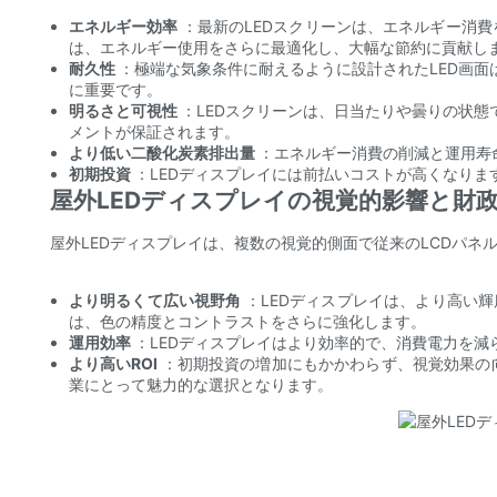
エネルギー効率
：最新のLEDスクリーンは、エネルギー消
は、エネルギー使用をさらに最適化し、大幅な節約に貢献し
耐久性
：極端な気象条件に耐えるように設計されたLED画
に重要です。
明るさと可視性
：LEDスクリーンは、日当たりや曇りの状
メントが保証されます。
より低い二酸化炭素排出量
：エネルギー消費の削減と運用寿
初期投資
：LEDディスプレイには前払いコストが高くなり
屋外LEDディスプレイの視覚的影響と財
屋外LEDディスプレイは、複数の視覚的側面で従来のLCDパネ
より明るくて広い視野角
：LEDディスプレイは、より高い
は、色の精度とコントラストをさらに強化します。
運用効率
：LEDディスプレイはより効率的で、消費電力を減
より高いROI
：初期投資の増加にもかかわらず、視覚効果の向
業にとって魅力的な選択となります。