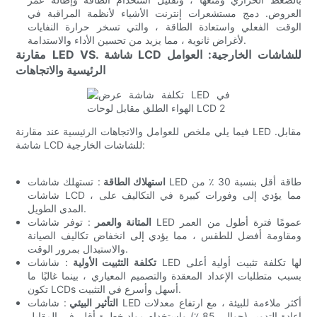
العروض. دمج مستشعرات إنترنت الأشياء لأنظمة المراقبة في
الوقت الفعلي واستعادة الطاقة ، والتي تسخر حرارة النفايات
لأغراض ثانوية ، مما يزيد من تحسين الأداء والاستدامة.
مقارنة LED VS. شاشة LCD للشاشات الخارجية: العوامل
الرئيسية والاتجاهات
فيما يلي ملخص للعوامل والاتجاهات الرئيسية عند مقارنة LED مقابل.
شاشة LCD للشاشات الخارجية:
استهلاك الطاقة
: تستهلك شاشات LED طاقة أقل بنسبة 30 ٪ من
شاشات LCD ، مما يؤدي إلى وفورات كبيرة في التكاليف على
المدى الطويل.
المتانة والعمر
: توفر شاشات LED عمومًا فترة أطول من العمر
ومقاومة أفضل للطقس ، مما يؤدي إلى انخفاض تكاليف الصيانة
والاستبدال بمرور الوقت.
تكلفة التثبيت الأولية
: شاشات LED لها تكلفة تثبيت أولية أعلى
بسبب متطلبات الإعداد المعقدة والتصميم المعياري ، بينما غالبًا ما
تكون LCDs أسهل وأسرع في التثبيت.
التأثير البيئي
: شاشات LED أكثر ملاءمة للبيئة ، مع ارتفاع معدلات
إعادة التدوير (حوالي 85 ٪) واستخدام مواد خطرة أقل. في المقابل