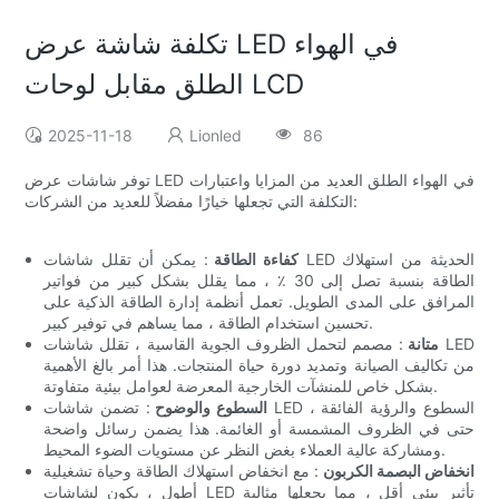
تكلفة شاشة عرض LED في الهواء
الطلق مقابل لوحات LCD
2025-11-18
Lionled
86
توفر شاشات عرض LED في الهواء الطلق العديد من المزايا واعتبارات
التكلفة التي تجعلها خيارًا مفضلاً للعديد من الشركات:
كفاءة الطاقة
: يمكن أن تقلل شاشات LED الحديثة من استهلاك
الطاقة بنسبة تصل إلى 30 ٪ ، مما يقلل بشكل كبير من فواتير
المرافق على المدى الطويل. تعمل أنظمة إدارة الطاقة الذكية على
تحسين استخدام الطاقة ، مما يساهم في توفير كبير.
متانة
: مصمم لتحمل الظروف الجوية القاسية ، تقلل شاشات LED
من تكاليف الصيانة وتمديد دورة حياة المنتجات. هذا أمر بالغ الأهمية
بشكل خاص للمنشآت الخارجية المعرضة لعوامل بيئية متفاوتة.
السطوع والوضوح
: تضمن شاشات LED السطوع والرؤية الفائقة ،
حتى في الظروف المشمسة أو الغائمة. هذا يضمن رسائل واضحة
ومشاركة عالية العملاء بغض النظر عن مستويات الضوء المحيط.
انخفاض البصمة الكربون
: مع انخفاض استهلاك الطاقة وحياة تشغيلية
أطول ، يكون لشاشات LED تأثير بيئي أقل ، مما يجعلها مثالية