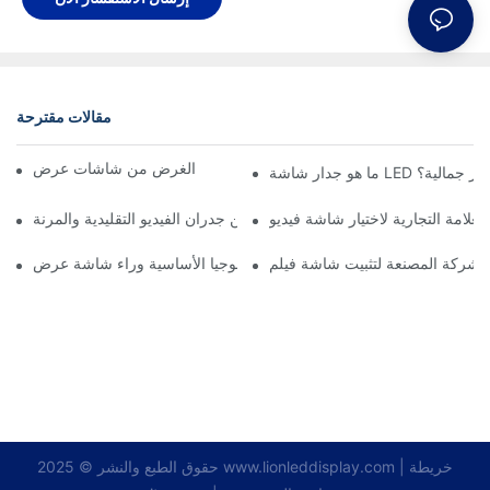
مقالات مقترحة
ما هو الغرض من شاشات عرض LED في الهواء الطلق؟
LE المرن الأكثر جمالية؟
الفرق بين جدران الفيديو التقليدية والمرنة
فهم التكنولوجيا الأساسية وراء شاشة عرض LED شفافة
خريطة
|
www.lionleddisplay.com
حقوق الطبع والنشر © 2025