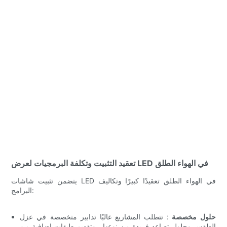
تعقيد التثبيت وتكلفة البرمجيات لعرض LED في الهواء الطلق
يتضمن تثبيت شاشات LED في الهواء الطلق تعقيدًا كبيرًا وتكاليف
البرامج:
حلول مخصصة
: تتطلب المشاريع غالبًا تدابير متخصصة في عزل
الطقس وحلول تصاعد فريدة من نوعها ، وتقديم طبقات إضافية من