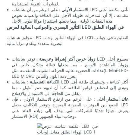
لمبادرات التنمية المستدامة.
الاستثمار الأولي
: على الرغم من أن شاشات LED تأتي بتكلفة أعلى
مقدمة ، إلا أن المدخرات طويلة الأجل على الطاقة والصيانة تعوض
هذه النفقات الأولية ، مما يجعلها استثمارًا مواتًا طويل الأجل.
التأثير البصري والجوانب المالية لعرض LED في الهواء الطلق
تتجاوز شاشات LED في الهواء الطلق لوحات LCD التقليدية في جوانب
بصرية متعددة وتقدم مزايا مالية:
زوايا عرض أكثر إشراقا وعريضة
: توفر شاشات LED سطوع أعلى
وزوايا المشاهدة الأوسع ، مما يجعلها فعالة بشكل خاص في
الإعدادات الحضرية عالية الحركة. التقنيات المتقدمة مثل Mini-LED-
LED MICRO تعزز دقة اللون والتباين.
الكفاءة التشغيلية
: شاشات LED أكثر كفاءة ، وتستهلك طاقة أقل
وتؤدي إلى انخفاض فواتير الطاقة. كما أن لديهم عمر أطول ، مما
يقلل من الحاجة إلى الاستبدال والإصلاح.
عائد استثمار أعلى
: على الرغم من ارتفاع الاستثمار الأولي ، فإن
الجمع بين المؤثرات البصرية المعززة وتوفير التكاليف يجعل LED
يعرض خيارًا جذابًا للشركات التي تهدف إلى زيادة العائد على
الاستثمار (ROI) وجذب انتباه الجمهور.