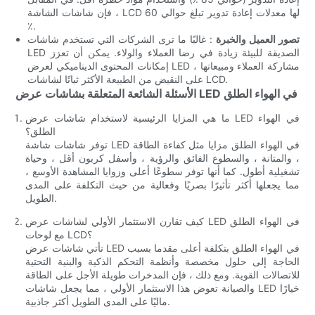
، فإن شاشات الشاشة LCD لها معدلات إعادة تدوير تبلغ حوالي 60
٪.
تصور العميل والخبرة
: غالبًا ما ترى الشركات التي تستخدم شاشات
LED الصديقة للبيئة زيادة في رضا العملاء والولاء. يمكن أن تعزز
إمكانات المحتوى الديناميكي لعرض LED مشاركة العملاء ومبيعاتها ،
على النقيض من الطبيعة الأكثر ثباتًا لشاشات LCD.
الأسئلة الشائعة المتعلقة بشاشات عرض LED في الهواء الطلق
ما هي المزايا الرئيسية لاستخدام شاشات عرض LED في الهواء
الطلق؟
توفر شاشات شاشة LED في الهواء الطلق مزايا مثل كفاءة الطاقة
، والمتانة ، والسطوع الفائق والرؤية ، وأسفل كربون أقل ، وحياة
تشغيلية أطول. كما أنها توفر سطوعًا أعلى وزوايا المشاهدة الأوسع ،
مما يجعلها أكثر تأثيرًا بصريًا وفعالية من حيث التكلفة على المدى
الطويل.
كيف تقارن الاستثمار الأولي لشاشات عرض LED في الهواء الطلق
مع لوحات LCD؟
تأتي شاشات عرض LED في الهواء الطلق بتكلفة أعلى مقدما بسبب
الحاجة إلى حلول مخصصة وأنظمة التحكم الذكية والبنية التحتية
للاتصالات القوية. ومع ذلك ، فإن المدخرات طويلة الأجل على الطاقة
والصيانة تعوض هذا الاستثمار الأولي ، مما يجعل شاشات LED خيارًا
ماليًا على المدى الطويل أكثر جاذبية.