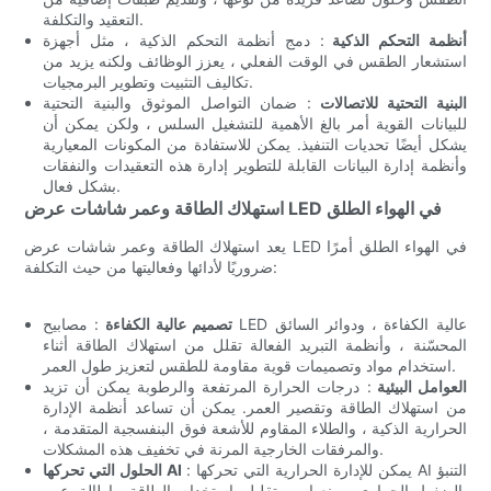
التعقيد والتكلفة.
أنظمة التحكم الذكية
: دمج أنظمة التحكم الذكية ، مثل أجهزة
استشعار الطقس في الوقت الفعلي ، يعزز الوظائف ولكنه يزيد من
تكاليف التثبيت وتطوير البرمجيات.
البنية التحتية للاتصالات
: ضمان التواصل الموثوق والبنية التحتية
للبيانات القوية أمر بالغ الأهمية للتشغيل السلس ، ولكن يمكن أن
يشكل أيضًا تحديات التنفيذ. يمكن للاستفادة من المكونات المعيارية
وأنظمة إدارة البيانات القابلة للتطوير إدارة هذه التعقيدات والنفقات
بشكل فعال.
استهلاك الطاقة وعمر شاشات عرض LED في الهواء الطلق
يعد استهلاك الطاقة وعمر شاشات عرض LED في الهواء الطلق أمرًا
ضروريًا لأدائها وفعاليتها من حيث التكلفة:
تصميم عالية الكفاءة
: مصابيح LED عالية الكفاءة ، ودوائر السائق
المحسّنة ، وأنظمة التبريد الفعالة تقلل من استهلاك الطاقة أثناء
استخدام مواد وتصميمات قوية مقاومة للطقس لتعزيز طول العمر.
العوامل البيئية
: درجات الحرارة المرتفعة والرطوبة يمكن أن تزيد
من استهلاك الطاقة وتقصير العمر. يمكن أن تساعد أنظمة الإدارة
الحرارية الذكية ، والطلاء المقاوم للأشعة فوق البنفسجية المتقدمة ،
والمرفقات الخارجية المرنة في تخفيف هذه المشكلات.
: يمكن للإدارة الحرارية التي تحركها AI التنبؤ
الحلول التي تحركها AI
بالضغط الحراري ومنعها ، وتقليل استخدام الطاقة وإطالة عمر