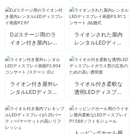
ンドウ 自己粘着式透
イ画面P2.604
明LEDスクリーン
（窓広告用）
DJ/ステージ用のラ
ライオンされた屋内
イオン付き屋内レン
レンタルLEDディス
タルLEDディスプレ
プレイ画面P3.91コ
イ画面P2.97
ンサート /結婚式
ライオン付き屋外レ
ライオル付き柔軟な
ンタルLEDディスプ
透明LEDディスプレ
レイ画面P2.604コ
イガラス窓の広告の
ンサート /ステージ
ための高い透明度
/DJ
トッピングホール用