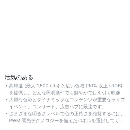
活気のある
高輝度 (最大 1,500 nits) と広い色域 (90% 以上 sRGB)
を提供し、どんな照明条件でも鮮やかで目を引く映像を
実現します。
大胆な色彩とダイナミックなコンテンツが重要なライブ
イベント、コンサート、広告ハブに最適です。
さまざまな明るさレベルで色の正確さを維持するには、
PWM 調光テクノロジーを備えたパネルを選択してくだ
さい。