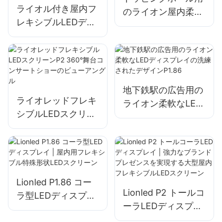
ライオル付き屋内フ
のライオン屋内柔軟
レキシブルLEDディ
なLEDディスプレイ
スプレイp1.25パー
P1.568ソフトモジュ
ティー/マーケット
ール
の高いリフレッシュ
地下鉄駅の広告用の
ライオレッドフレキ
ライオン柔軟なLED
シブルLEDスクリー
ディスプレイの洗練
ンP2 360°舞台コン
されたデザイン
サートショーのビュ
P1.86
ーアングル
Lionled P1.86 コー
Lionled P2 トールコ
ラ型LEDディスプレ
ーラLEDディスプレ
イ | 屋内用フレキシ
イ | 強力なブランド