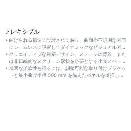
フレキシブル
曲げられる構造で設計されており、曲面や不規則な表面
にシームレスに設置してダイナミックなビジュアル表示
を実現します。
クリエイティブな建築デザイン、ステージの背景、また
は非伝統的なスクリーン形状を必要とする小売スペース
に最適です。
最適な柔軟性を得るには、調整可能な取り付けブラケッ
トと最小曲げ半径 500 mm を備えたパネルを選択して
ください。