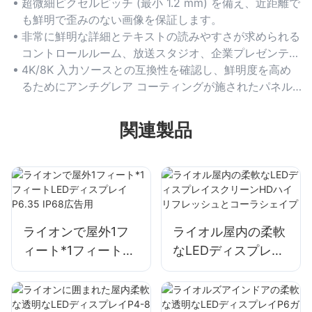
超微細ピクセルピッチ (最小 1.2 mm) を備え、近距離で
も鮮明で歪みのない画像を保証します。
非常に鮮明な詳細とテキストの読みやすさが求められる
コントロールルーム、放送スタジオ、企業プレゼンテー
ションに最適です。
4K/8K 入力ソースとの互換性を確認し、鮮明度を高め
るためにアンチグレア コーティングが施されたパネル
を選択します。
関連製品
ライオンで屋外1フ
ライオル屋内の柔軟
ィート*1フィート
なLEDディスプレイ
LEDディスプレイ
スクリーンHDハイ
P6.35 IP68広告用
リフレッシュとコー
ラシェイプ