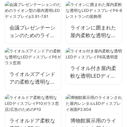
イP3.91-7.81マーケ
ット/ウィンドウの
フルカラー
会議プレゼンテーシ
ライオンに囲まれた
ョンのためのライオ
屋内柔軟な透明な
ン型の屋内透明LED
LEDディスプレイ
ディスプレイp3.91-
P4-8レストランの
7.81
装飾用
ライオル付き屋内柔
ライオルズアインド
軟な透明LEDディス
アの柔軟な透明な
プレイP8高透明度
LEDディスプレイP6
ガラス窓用
ライオルドア柔軟な
博物館展示用のライ