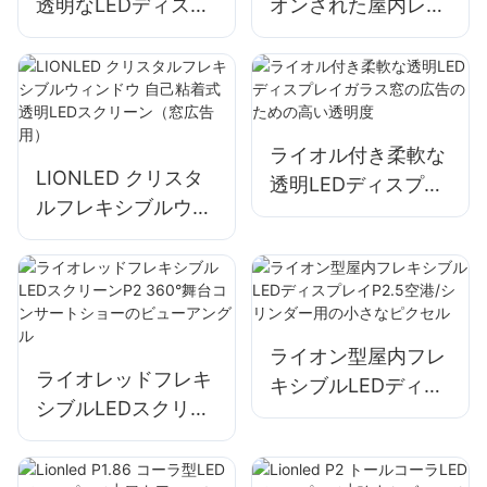
透明なLEDディスプ
オンされた屋内レン
レイP10ガラス窓店/
タルLEDディスプレ
広告のためのP10
イ画面P2.604
ライオル付き柔軟な
LIONLED クリスタ
透明LEDディスプレ
ルフレキシブルウィ
イガラス窓の広告の
ンドウ 自己粘着式透
ための高い透明度
明LEDスクリーン
（窓広告用）
ライオン型屋内フレ
ライオレッドフレキ
キシブルLEDディス
シブルLEDスクリー
プレイP2.5空港/シ
ンP2 360°舞台コン
リンダー用の小さな
サートショーのビュ
ピクセル