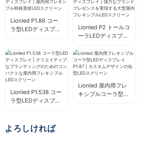
ーアングル
Lionled P1.86 コー
Lionled P2 トールコ
ラ型LEDディスプレ
ーラLEDディスプレ
イ | 屋内用フレキシ
イ | 強力なブランド
ブル特殊形状LEDス
プレゼンスを実現す
クリーン
る大型屋内フレキシ
ブルLEDスクリーン
Lionled 屋内用フレ
Lionled P1.538 コー
キシブルコーラ型
ラ型LEDディスプレ
LEDディスプレイ
イ | クリエイティブ
P1.87 | カスタムデ
なブランディングの
ザインの缶型LEDス
ためのコンパクトな
よろしければ
クリーン
屋内用フレキシブル