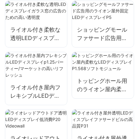
広告のためのP10
ンサート /ステージ
/DJ
ライオル付き柔軟な
ショッピングモール
透明LEDディスプレ
ファサード広告用の
イガラス窓の広告の
ライオン屋外固定
ための高い透明度
LEDディスプレイP5
トッピングホール用
ライオル付き屋内フ
のライオン屋内柔軟
レキシブルLEDディ
なLEDディスプレイ
スプレイp1.25パー
P1.568ソフトモジュ
ティー/マーケット
ール
の高いリフレッシュ
ライオレッドアウト
ライオル付き屋外透