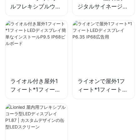
ルフレキシブルウィ
ジタルサイネージ
ンドウ 自己粘着式透
P4.23 1フィート×1
明LEDスクリーン
フィート IP68 ホテ
（窓広告用）
ル/看板用
ライオル付き屋外1
ライオンで屋外1フ
フィート*1フィート
ィート*1フィート
LEDディスプレイ簡
LEDディスプレイ
単なインストール
P6.35 IP68広告用
P9.5 IP68ビルボー
ド