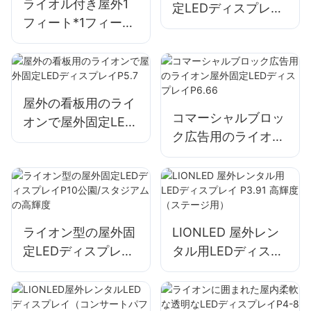
ライオル付き屋外1
定LEDディスプレイ
フィート*1フィート
P4.44ホテル広告用
LEDディスプレイ簡
の簡単なインストー
単なインストール
ル
P9.5 IP68ビルボー
ド
屋外の看板用のライ
コマーシャルブロッ
オンで屋外固定LED
ク広告用のライオン
ディスプレイP5.7
屋外固定LEDディス
プレイP6.66
ライオン型の屋外固
LIONLED 屋外レン
定LEDディスプレイ
タル用LEDディスプ
P10公園/スタジアム
レイ P3.91 高輝度
の高輝度
（ステージ用）