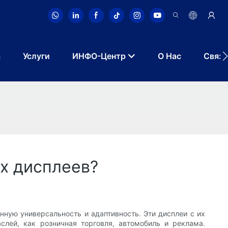
а
Услуги
ИНФО-Центр
О Нас
Связа
х дисплеев?
ную универсальность и адаптивность. Эти дисплеи с их
лей, как розничная торговля, автомобиль и реклама.