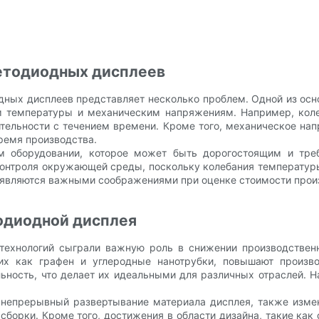
етодиодных дисплеев
одных дисплеев представляет несколько проблем. Одной из ос
 температуры и механическим напряжениям. Например, коле
тельности с течением времени. Кроме того, механическое нап
ремя производства.
м оборудовании, которое может быть дорогостоящим и треб
онтроля окружающей среды, поскольку колебания температуры
 являются важными соображениями при оценке стоимости прои
тодиодной дисплея
технологий сыграли важную роль в снижении производствен
ких как графен и углеродные нанотрубки, повышают произво
ность, что делает их идеальными для различных отраслей. Н
бя непрерывный развертывание материала дисплея, также изм
сборки. Кроме того, достижения в области дизайна, такие ка