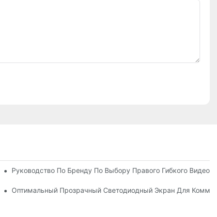
 Видео Стенами
Руководство По Бренду По Выбору Правого Гибкого Видеоэ
енки Светодиода
Оптимальный Прозрачный Светодиодный Экран Для Комме