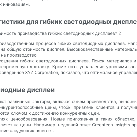
к инновациям.
гистики для гибких светодиодных диспл
оизводственном процессе гибких светодиодных дисплеев. Нап
на общую стоимость дисплея. Высококачественные материалы
 на производство.
оздания гибких светодиодных дисплеев. Поиск материалов и 
оевременную доставку. Кроме того, управление уровнями зап
оведенное XYZ Corporation, показало, что оптимальное управле
диодные дисплеи
яют различные факторы, включая объем производства, рыночны
онкурентоспособные цены, чтобы привлечь клиентов и получ
яются ключом к достижению конкурентных цен.
иях ценообразования. Новые приложения в таких областях,
лияет на цены. Например, недавний отчет Greentech Insights п
ение следующих пяти лет.