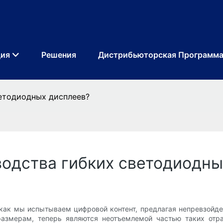
ция
Решения
Дистрибьюторская Программ
етодиодных дисплеев?
водства гибких светодиодны
как мы испытываем цифровой контент, предлагая непревзойден
азмерам, теперь являются неотъемлемой частью таких отрас