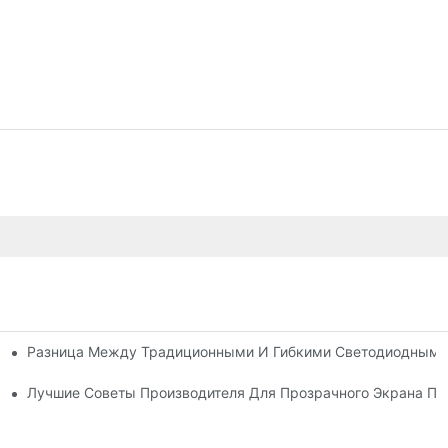
Разница Между Традиционными И Гибкими Светодиодными
на Экрана?
ачного Экрана Светодиодного Дисплея
Лучшие Советы Производителя Для Прозрачного Экрана Пл