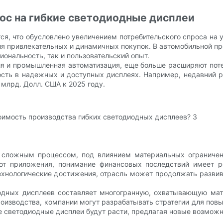
ос на гибкие светодиодные дисплеи
я, что обусловлено увеличением потребительского спроса на 
ия привлекательных и динамичных покупок. В автомобильной п
иональность, так и пользовательский опыт.
я и промышленная автоматизация, еще больше расширяют потен
сть в надежных и доступных дисплеях. Например, недавний ры
 млрд. Долл. США к 2025 году.
 сложным процессом, под влиянием материальных ограничен
ют приложения, понимание финансовых последствий имеет р
ехнологические достижения, отрасль может продолжать разви
иодных дисплеев составляет многогранную, охватывающую ма
изводства, компании могут разрабатывать стратегии для пов
ие светодиодные дисплеи будут расти, предлагая новые возмож