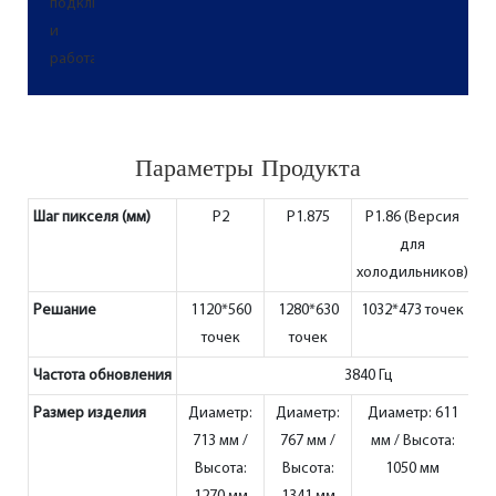
Параметры Продукта
Шаг пикселя (мм)
P2
P1.875
P1.86 (Версия
для
холодильников)
Решание
1120*560
1280*630
1032*473 точек
точек
точек
Частота обновления
3840 Гц
Размер изделия
Диаметр:
Диаметр:
Диаметр: 611
Д
713 мм /
767 мм /
мм / Высота:
30
Высота:
Высота:
1050 мм