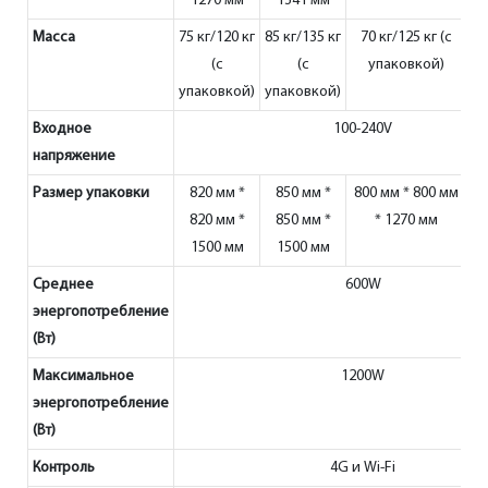
1270 мм
1341 мм
Масса
75 кг/120 кг
85 кг/135 кг
70 кг/125 кг (с
35
(с
(с
упаковкой)
упаковкой)
упаковкой)
уп
Входное
100-240V
напряжение
Размер упаковки
820 мм *
850 мм *
800 мм * 800 мм
5
820 мм *
850 мм *
* 1270 мм
5
1500 мм
1500 мм
Среднее
600W
энергопотребление
(Вт)
Максимальное
1200W
энергопотребление
(Вт)
Контроль
4G и Wi-Fi