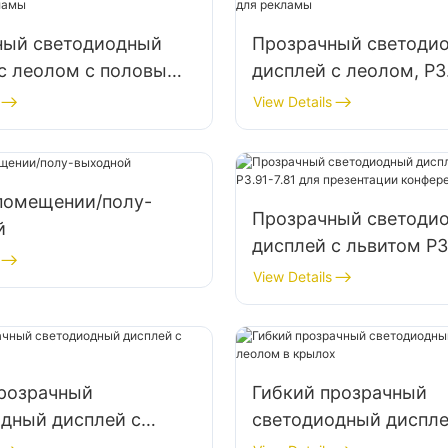
ный светодиодный
Прозрачный светоди
с леолом с половым
дисплей с леолом, P3.
м P2.6-5.2 с
сплайсируемый с
View Details
ьной формой для
специальной формой 
рекламы
помещении/полу-
Прозрачный светоди
й
дисплей с львитом P3.
для презентации кон
View Details
прозрачный
Гибкий прозрачный
дный дисплей с
светодиодный диспле
леолом в крылох