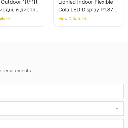
 Outdoor 1ft*1ft
Lionled Indoor Flexible
иодный дисплей
Cola LED Display P1.87 |
IP68 для
Креативный
ils
View Details
мы
светодиодный экран в
форме банки с
оригинальным
дизайном
c requirements.