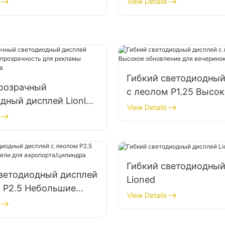
View Details
Гибкий светодиодный
прозрачный
с леолом P1.25 Высо
дный дисплей Lionled
обновление для вече
View Details
прозрачность для
рынка
стеклянного окна
Гибкий светодиодный
светодиодный дисплей
Lioned
 P2.5 Небольшие
View Details
для аэропорта/
а