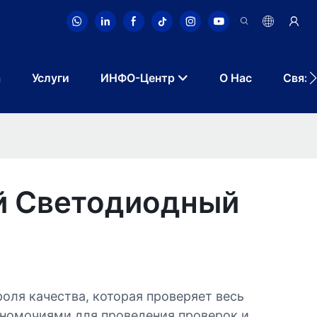
а
Услуги
ИНФО-Центр
О Нас
Связа
й Светодиодный
роля качества, которая проверяет весь
лномочиями для проведения проверок и