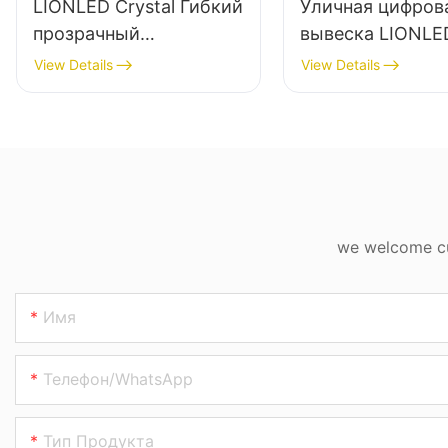
LIONLED Crystal Гибкий
Уличная цифров
прозрачный
вывеска LIONLE
самоклеящийся экран
1 фут*1 фут IP68
View Details
View Details
для оконной рекламы
отелей/вывесок
we welcome cus
Имя
Телефон/WhatsApp
Тип Продукта