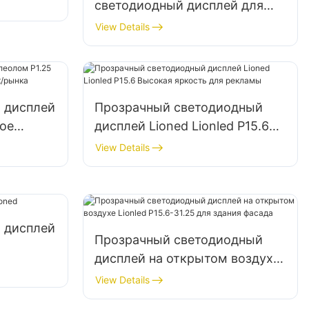
светодиодный дисплей для
внутреннего/полунаружного
View Details
использования, размер 2,6–
6,25 дюйма, новая технология
для окон/отелей.
 дисплей
Прозрачный светодиодный
кое
дисплей Lioned Lionled P15.6
ринок/
Высокая яркость для рекламы
View Details
 дисплей
Прозрачный светодиодный
дисплей на открытом воздухе
Lionled P15.6-31.25 для здания
View Details
фасада