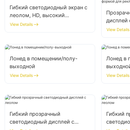
Гибкий светодиодный экран с
Прозрач
леолом, HD, высокий
дисплей 
обновление с формой колы
View Details
покрытие
View Details
специал
рекламы
Лонед в помещении/полу-
Лонед в 
выходной
выходно
View Details
View Details
Гибкий прозрачный
Гибкий 
светодиодный дисплей с
светодио
леолом
леолом