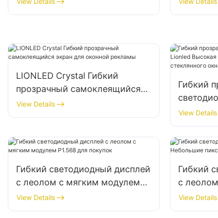
View Details
View Details
LIONLED Crystal Гибкий
Гибкий 
прозрачный самоклеящийся
светодио
экран для оконной рекламы
View Details
Высокая 
View Details
рекламы 
Гибкий светодиодный дисплей
Гибкий 
с леолом с мягким модулем
с леолом
P1.568 для покупок
пиксели 
View Details
View Details
цилиндр