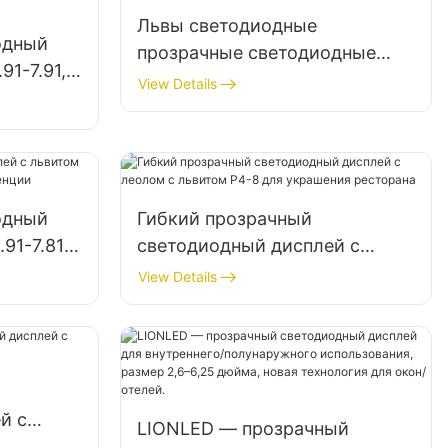
Львы светодиодные
одный
прозрачные светодиодные
91-7.91,
дисплея Lions P2.6-5.2 для
View Details
рекламы супермаркетов
для
одный
Гибкий прозрачный
91-7.81
светодиодный дисплей с
ференции
леолом с львитом P4-8 для
View Details
украшения ресторана
й с
LIONLED — прозрачный