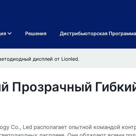
ция
Решения
Дистрибьюторская Программ
етодиодный дисплей от Lionled.
й Прозрачный Гибки
logy Co., Led располагает опытной командой конт
светодиодных дисплеев. Они обладают всеми по