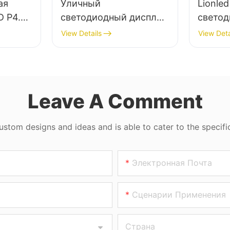
ая
Уличный
Lionled
D P4.23
светодиодный дисплей
светод
 для
LIONLED 1 фут * 1 фут,
P6.35 
View Details
View Deta
простая установка,
рекла
степень защиты P9.5
IP68.
Leave A Comment
tom designs and ideas and is able to cater to the specifi
Электронная Почта
Сценарии Применения
Страна