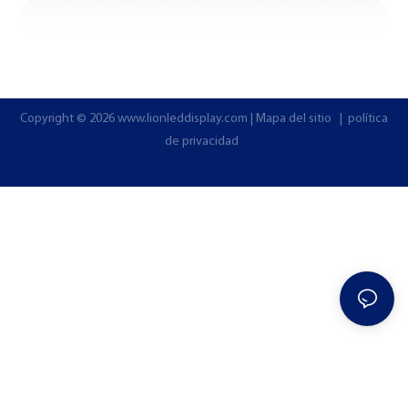
Copyright © 2026
www.lionleddisplay.com
|
Mapa del sitio
|
política
de privacidad