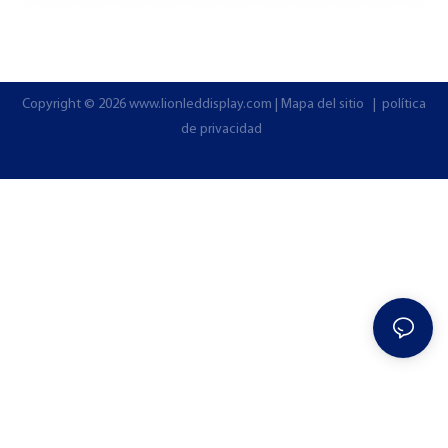
Copyright © 2026
www.lionleddisplay.com
|
Mapa del sitio
|
política
de privacidad