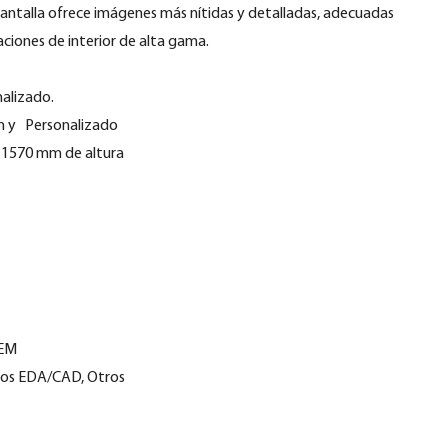
 pantalla ofrece imágenes más nítidas y detalladas, adecuadas
aciones de interior de alta gama.
alizado.
m
y
Personalizado
 1570 mm de altura
OEM
los EDA/CAD, Otros