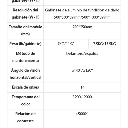
gabinete (W · H)
Resolución del
Gabinete de aluminio de fundición de dado
gabinete (W · H)
500*500*89 mm/500*1000*89 mm
Tamaño del módulo
250*250mm
(mm)
Peso (lb/gabinete)
7KG/11KG
7.5KG/13.5KG
Método de
Delantero/espalda
mantenimiento
Ángulo de visión
≥140°/≥120°
horizontal/vertical
Escala de grises
14
Temperatura del
3200-12000
color
Relación de
>5000:1
contraste