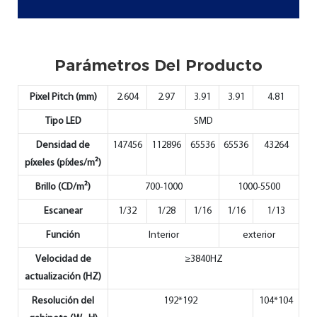
Parámetros Del Producto
Pixel Pitch (mm)
2.604
2.97
3.91
3.91
4.81
Tipo LED
SMD
Densidad de
147456
112896
65536
65536
43264
píxeles (píxles/m²)
Brillo (CD/m²)
700-1000
1000-5500
Escanear
1/32
1/28
1/16
1/16
1/13
Función
Interior
exterior
Velocidad de
≥3840HZ
actualización (HZ)
Resolución del
192*192
104*104