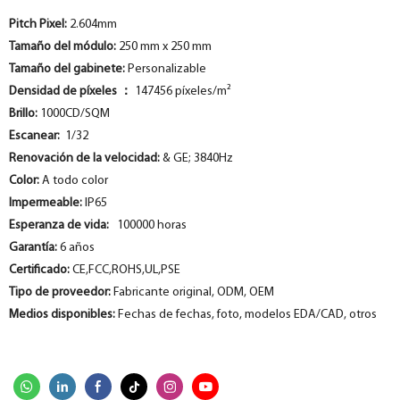
Pitch Pixel:
2.604mm
Tamaño del módulo:
250 mm x 250 mm
Tamaño del gabinete:
Personalizable
Densidad de píxeles
：
147456 píxeles/m²
Brillo:
1000CD/SQM
Escanear:
1/32
Renovación de la velocidad:
& GE; 3840Hz
Color:
A todo color
Impermeable:
IP65
Esperanza de vida:
100000 horas
Garantía:
6 años
Certificado:
CE,FCC,ROHS,UL,PSE
Tipo de proveedor:
Fabricante original, ODM, OEM
Medios disponibles:
Fechas de fechas, foto, modelos EDA/CAD, otros