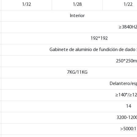
1/32
1/28
1/22
Interior
≥3840H
192*192
Gabinete de aluminio de fundición de d
250*250
7KG/11KG
Delantero/es
≥140°/≥12
14
3200-120
>5000:1