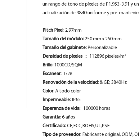
un rango de tono de píxeles de P1.953-3.91 y un
actualización de 3840 uniforme y pre-manteni
Pitch Pixel:
2.97mm
Tamaño del módulo:
250 mm x 250 mm
Tamaño del gabinete:
Personalizable
Densidad de píxeles
：
112896 píxeles/m²
Brillo:
1000CD/SQM
Escanear:
1/28
Renovación de la velocidad:
& GE; 3840Hz
Color:
A todo color
Impermeable:
IP65
Esperanza de vida:
100000 horas
Garantía:
6 años
Certificado:
CE,FCC,ROHS,UL,PSE
Tipo de proveedor:
Fabricante original, ODM, 