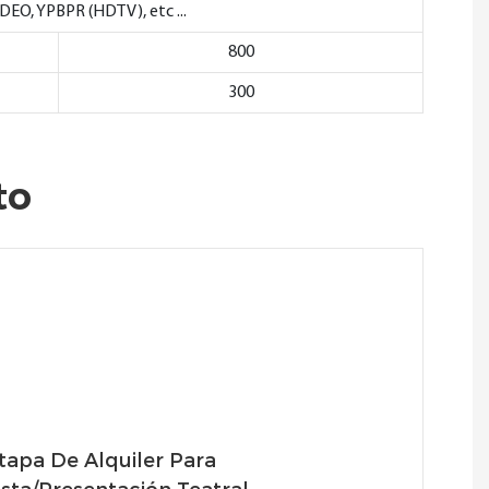
O, YPBPR (HDTV), etc ...
800
300
to
tapa De Alquiler Para