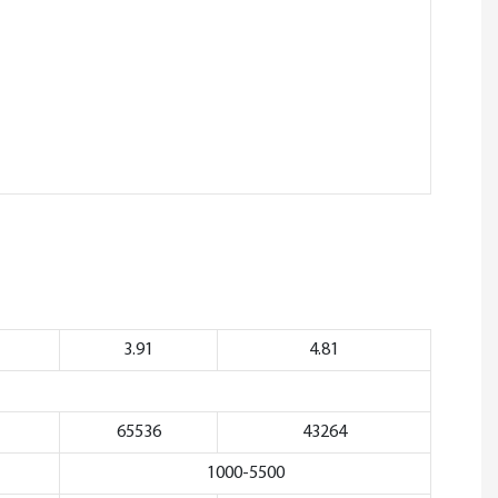
o
3.91
4.81
65536
43264
1000-5500