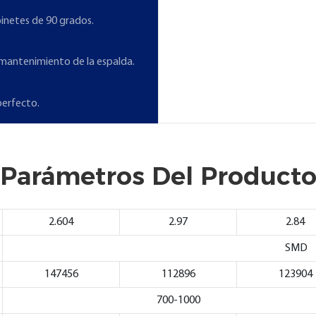
inetes de 90 grados.
l mantenimiento de la espalda.
perfecto.
Parámetros Del Product
2.604
2.97
2.84
SMD
147456
112896
123904
700-1000