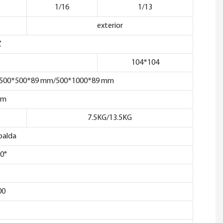
1/16
1/13
exterior
Z
104*104
ado 500*500*89 mm/500*1000*89 mm
mm
7.5KG/13.5KG
palda
0°
00