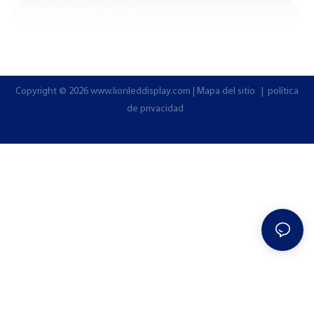
Copyright © 2026
www.lionleddisplay.com
|
Mapa del sitio
|
política
de privacidad